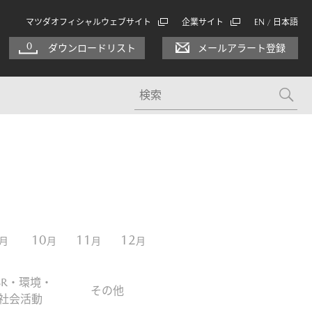
マツダオフィシャルウェブサイト
企業サイト
EN
日本語
/
0
ダウンロードリスト
メールアラート登録
10
11
12
月
月
月
月
SR・環境・
その他
社会活動