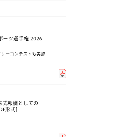
ーツ選手権 2026
バリーコンテストも実施－
株式報酬としての
F形式]