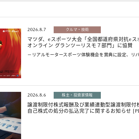
2026.8.7
クルマ・技術
マツダ、eスポーツ大会「全国都道府県対抗eスポ
オンライン グランツーリスモ７部門」に協賛
－リアルモータースポーツ体験機会を賞典に設定、リ
2026.8.6
株主・投資家情報
譲渡制限付株式報酬及び業績連動型譲渡制限付
自己株式の処分の払込完了に関するお知らせ [PD