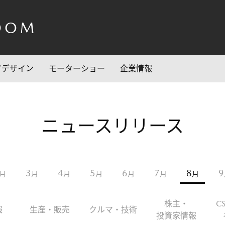
OOM
/デザイン
モーターショー
企業情報
ニュースリリース
3
4
5
6
7
8
9
月
月
月
月
月
月
月
株主・
C
報
生産・販売
クルマ・技術
投資家情報