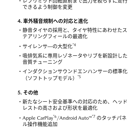
レブリミット回転直前まで出力を絞らずに走行
できるよう制御を変更
4. 車外騒音規制への対応と進化
静音タイヤの採用と、タイヤ特性にあわせたス
テアリングフィールの最適化
*4
サイレンサ―の大型化
吸排気系に専用レゾネータやリブを新設計した
音質チューニング
インダクションサウンドエンハンサーの標準化
*5
（ソフトトップモデル）
5. その他
新たなシート安全基準への対応のため、ヘッド
レストの高さおよび形状を最適化
*6
*7
Apple CarPlay
/Android Auto™
のタッチパネ
ル操作機能追加