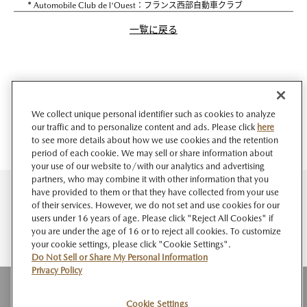
*
Automobile Club de l'Ouest：フランス西部自動車クラブ
一覧に戻る
We collect unique personal identifier such as cookies to analyze
our traffic and to personalize content and ads. Please click
here
to see more details about how we use cookies and the retention
period of each cookie. We may sell or share information about
your use of our website to/with our analytics and advertising
partners, who may combine it with other information that you
have provided to them or that they have collected from your use
of their services. However, we do not set and use cookies for our
users under 16 years of age. Please click "Reject All Cookies" if
you are under the age of 16 or to reject all cookies. To customize
your cookie settings, please click "Cookie Settings".
Do Not Sell or Share My Personal Information
Privacy Policy
Cookie Settings