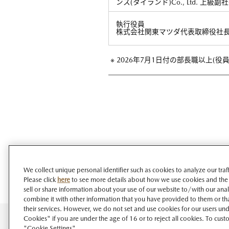
ンス(タイランド)Co., Ltd. 上級副
執行役員
株式会社関東マツダ代表取締役社
※
2026年7月1日付の部長職以上(
We collect unique personal identifier such as cookies to analyze our tra
Please click
here
to see more details about how we use cookies and the
sell or share information about your use of our website to/with our ana
combine it with other information that you have provided to them or tha
their services. However, we do not set and use cookies for our users unde
Cookies" if you are under the age of 16 or to reject all cookies. To cust
"Cookie Settings".