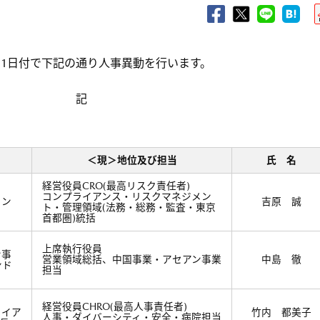
7月1日付で下記の通り人事異動を行います。
記
＜現＞地位及び担当
氏 名
経営役員CRO(最高リスク責任者)
コンプライアンス・リスクマネジメン
メン
吉原 誠
ト・管理領域(法務・総務・監査・東京
首都圏)統括
上席執行役員
ン事
営業領域総括、中国事業・アセアン事業
中島 徹
ンド
担当
経営役員CHRO(最高人事責任者)
ライア
竹内 都美子
人事・ダイバーシティ・安全・病院担当