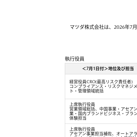
マツダ株式会社は、2026年
執行役員
＜7月1日付＞地位及び担当
経営役員CRO(最高リスク責任者)
コンプライアンス・リスクマネジ
ト・管理領域統括
上席執行役員
営業領域総括、中国事業・アセア
業・国内ブランドビジネス・ブラ
体験担当
上席執行役員
アセアン事業担当補佐、オートア