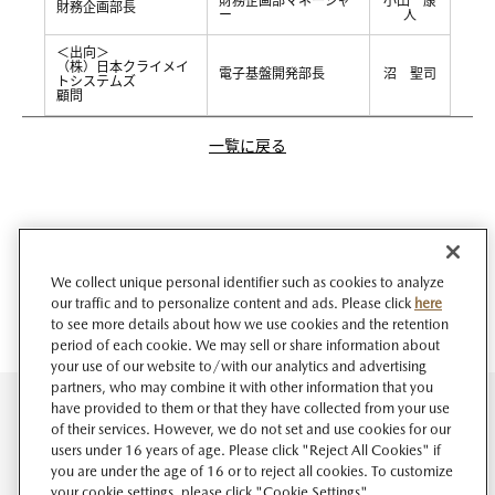
財務企画部マネージャ
小田 康
財務企画部長
ー
人
＜出向＞
（株）日本クライメイ
電子基盤開発部長
沼 聖司
トシステムズ
顧問
一覧に戻る
We collect unique personal identifier such as cookies to analyze
our traffic and to personalize content and ads. Please click
here
to see more details about how we use cookies and the retention
period of each cookie. We may sell or share information about
your use of our website to/with our analytics and advertising
partners, who may combine it with other information that you
have provided to them or that they have collected from your use
of their services. However, we do not set and use cookies for our
users under 16 years of age. Please click "Reject All Cookies" if
you are under the age of 16 or to reject all cookies. To customize
your cookie settings, please click "Cookie Settings".