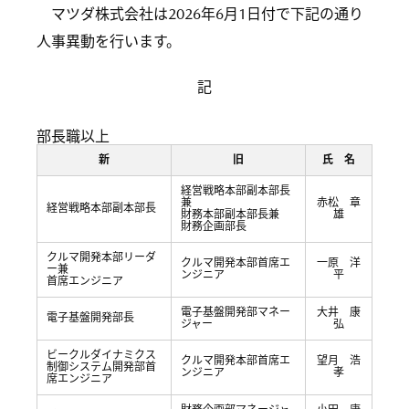
マツダ株式会社は2026年6月1日付で下記の通り
人事異動を行います。
記
部長職以上
新
旧
氏 名
経営戦略本部副本部長
兼
赤松 章
経営戦略本部副本部長
財務本部副本部長兼
雄
財務企画部長
クルマ開発本部リーダ
クルマ開発本部首席エ
一原 洋
ー兼
ンジニア
平
首席エンジニア
電子基盤開発部マネー
大井 康
電子基盤開発部長
ジャー
弘
ビークルダイナミクス
クルマ開発本部首席エ
望月 浩
制御システム開発部首
ンジニア
孝
席エンジニア