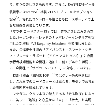
り、走りの楽しさを高めます。さらに、RAYS社製ホイール
*1
装着車にはBrembo
社製フロントブレーキをオプション
*2
設定
。優れたコントロール性とともに、スポーティで上
質な質感を実現しています。
「マツダ ロードスター RF」では、鮮やかさと深みを両立
したバーガンディ・レッドのナッパレザーインテリアを採
用した新機種「VS Burgundy Selection」を追加しました。
また、先進安全技術の「アドバンスト・スマート・シテ
ィ・ブレーキ・サポート（アドバンスト SCBS）」に夜間
歩行者検知機能を全機種に追加し、前モデルから継続し
て、全機種で「サポカーS・ワイド」に対応しています。
*3
特別仕様車「SILVER TOP」
ではグレー色の幌を採用
し、これまでのロードスターとは異なる、モダンで落ち着
いた雰囲気を醸成しています。
マツダは、クルマ本来の魅力である「走る歓び」によっ
て、美しい「地球」と心豊かな「人」・「社会」を実現