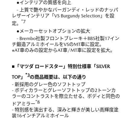
●インテリアの質感を向上
- 上質で艶やかなバーガンディ・レッドのナッパ
レザーインテリア「VS Burgundy Selection」を設
*7
定。
●メーカーセットオプションの拡大
- Brembo社製フロントブレーキ＋BBS社製17イン
チ鍛造アルミホイールをVSのMT車に設定。
※AT車のみの設定からAT車/MT車に設定を拡大。
■「マツダ ロードスター」特別仕様車「SILVER
*3
TOP」
の商品概要は、以下の通り
- 新採用のグレー色のソフトトップ
- ボディカラーとグレーソフトトップの2トーンカ
ラーのコントラストを際立たせる、ボディと同色の
*8
ドアミラー
- 特別感を演出する、深みと輝きが美しい高輝度塗
装16インチアルミホイール