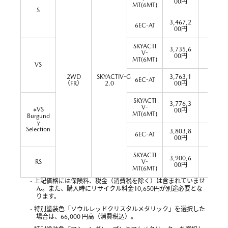
00円
MT(6MT)
S
3,467,2
6EC-AT
15.2
00円
SKYACTI
3,735,6
V-
15.8
00円
MT(6MT)
VS
2WD
SKYACTIV-G
3,763,1
6EC-AT
15.2
（FR）
2.0
00円
SKYACTI
3,776,3
V-
15.8
※VS
00円
MT(6MT)
Burgund
y
Selection
3,803,8
6EC-AT
15.2
00円
SKYACTI
3,900,6
RS
V-
15.8
00円
MT(6MT)
- 上記価格には保険料、税金（消費税を除く）は含まれていませ
ん。また、購入時にリサイクル料金10,650円が別途必要とな
ります。
- 特別塗装色「ソウルレッドクリスタルメタリック」を選択した
場合は、66,000 円高（消費税込）。