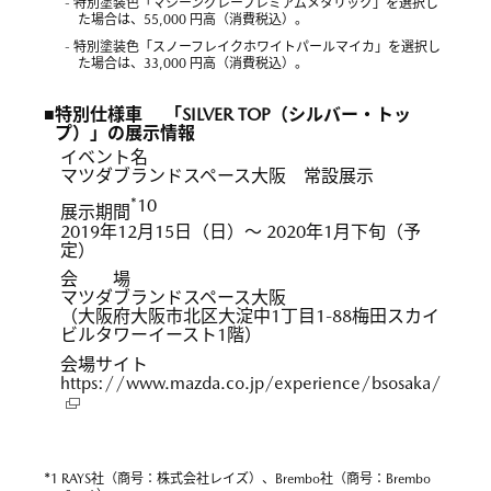
- 特別塗装色「マシーングレープレミアムメタリック」を選択し
た場合は、55,000 円高（消費税込）。
- 特別塗装色「スノーフレイクホワイトパールマイカ」を選択し
た場合は、33,000 円高（消費税込）。
■特別仕様車 「SILVER TOP（シルバー・トッ
プ）」の展示情報
イベント名
マツダブランドスペース大阪 常設展示
*10
展示期間
2019年12月15日（日）～ 2020年1月下旬（予
定）
会 場
マツダブランドスペース大阪
（大阪府大阪市北区大淀中1丁目1-88梅田スカイ
ビルタワーイースト1階）
会場サイト
https://www.mazda.co.jp/experience/bsosaka/
*
1 RAYS社（商号：株式会社レイズ）、Brembo社（商号：Brembo