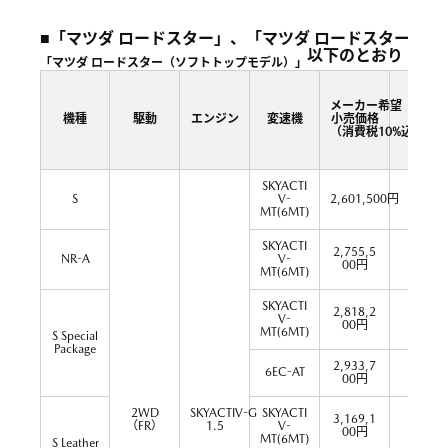
■「マツダ ロードスター」、「マツダ ロードスター R
以下のとおり
「マツダ ロードスター（ソフトトップモデル）」
メーカー希望
機種
駆動
エンジン
変速機
小売価格
（消費税10%込）
SKYACTI
S
V-
2,601,500円
16.8
MT(6MT)
SKYACTI
2,755,5
NR-A
V-
16.8
00円
MT(6MT)
SKYACTI
2,818,2
V-
16.8
00円
MT(6MT)
S Special
Package
2,933,7
6EC-AT
17.2
00円
2WD
SKYACTIV-G
SKYACTI
3,169,1
（FR）
1.5
V-
16.8
00円
MT(6MT)
S Leather