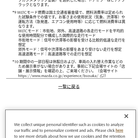
クガンメタリック塗装）を選択した場合、ドアミラーはピアノブ
ラックとなります。
*
9 WLTCモード燃費は国土交通省審査値で、燃料消費率は定められ
た試験条件での値です。お客さまの使用状況（気象、渋滞等）や
運転方法（急発進、エアコン使用時等）に応じて燃料消費率は異
なります。
WLTCモード：市街地、郊外、高速道路の各走行モードを平均的
な使用時間配分で構成した国際的な走行モード
市街地モード：信号や渋滞等の影響を受ける比較的低速な走行を
想定
郊外モード：信号や渋滞等の影響をあまり受けない走行を想定
高速道路モード：高速道路等での走行を想定
*
10 期間中の一部日程は休館日および、車両の入れ替え作業などの
ため展示車がない場合があります。事前に下記会場サイトの「店
舗・展示情報」を確認の上、ご来場ください。（会場サイト
https://www.mazda.co.jp/experience/bsosaka/
）
一覧に戻る
We collect unique personal identifier such as cookies to analyze
our traffic and to personalize content and ads. Please click
here
to see more details about how we use cookies and the retention