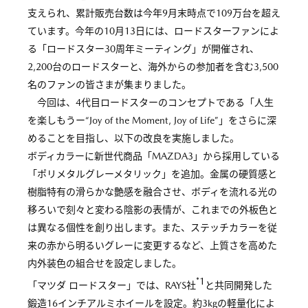
支えられ、累計販売台数は今年9月末時点で109万台を超え
ています。今年の10月13日には、ロードスターファンによ
る「ロードスター30周年ミーティング」が開催され、
2,200台のロードスターと、海外からの参加者を含む3,500
名のファンの皆さまが集まりました。
今回は、4代目ロードスターのコンセプトである「人生
を楽しもうー“Joy of the Moment, Joy of Life”」をさらに深
めることを目指し、以下の改良を実施しました。
ボディカラーに新世代商品「MAZDA3」から採用している
「ポリメタルグレーメタリック」を追加。金属の硬質感と
樹脂特有の滑らかな艶感を融合させ、ボディを流れる光の
移ろいで刻々と変わる陰影の表情が、これまでの外板色と
は異なる個性を創り出します。また、ステッチカラーを従
来の赤から明るいグレーに変更するなど、上質さを高めた
内外装色の組合せを設定しました。
*1
「マツダ ロードスター」では、RAYS社
と共同開発した
鍛造16インチアルミホイールを設定。約3kgの軽量化によ