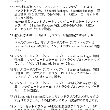
S.p.A）。
*
2 RAYS社製鍛造16インチアルミホイール：マツダ ロードスター
（ソフトトップ）の、 S Special Package、 S Leather Package、 特
別仕様車「SILVER TOP」の各MT車、 S、 RSにメーカーセットオ
プション設定。
Brembo社製フロントブレーキ：マツダ ロードスター（ソフトト
ップ）の、 S Leather Package, 特別仕様車の各MT車、 RSにメー
カーセットオプション設定。
*
3 注文受付は2020年3月31日までです（台数限定ではありませ
ん）。
ベースグレードは、マツダ ロードスター（ソフトトップ） S
Leather Package <MT/AT>。インテリアはS Leather Packageと同様
です。
*
4 マツダ ロードスター（ソフトトップ）：S Leather Package、特別
仕様車、 マツダ ロードスター RF（リトラクタブルハードトップ
モデル）：VS、VS Burgundy Selectionに設定。
*
5 マツダ ロードスター（ソフトトップ）：S Leather Package、特別
仕様車、RS、 マツダ ロードスター RF（リトラクタブルハードト
ップモデル）：Sを除く全車に設定。
*
6 マツダ ロードスター（ソフトトップ）：SおよびNR-Aを除く全
車、 マツダ ロードスター RF（リトラクタブルハードトップモデ
ル）：全車に設定。
*
7 VS Burgundy Selectionにはソウルレッドクリスタルメタリックの
設定はありません。その他のボディカラー設定はVSと同じです。
*
8 メーカーセットオプションのRAYS社製鍛造アルミホイール（ダー