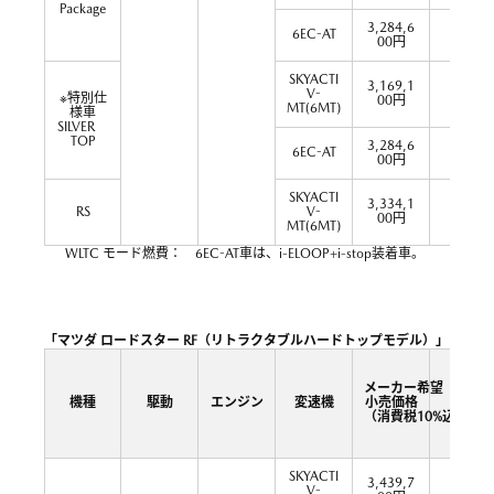
Package
3,284,6
6EC-AT
17.2
00円
SKYACTI
3,169,1
V-
16.8
※特別仕
00円
MT(6MT)
様車
SILVER
TOP
3,284,6
6EC-AT
17.2
00円
SKYACTI
3,334,1
RS
V-
16.8
00円
MT(6MT)
WLTC モード燃費： 6EC-AT車は、i-ELOOP+i-stop装着車。
「マツダ ロードスター RF（リトラクタブルハードトップモデル）」
メーカー希望
機種
駆動
エンジン
変速機
小売価格
（消費税10%込）
SKYACTI
3,439,7
V-
15.8