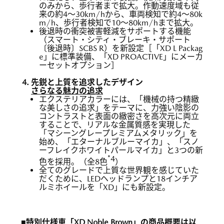
のみから、歩行者まで拡大。作動速度域も従
来の約4～30km/hから、車両検知で約4～80k
m/h、歩行者検知で10～80km/hまで拡大。
後退時の衝突被害軽減をサポートする機能
（スマート・シティ・ブレーキ・サポート
〔後退時〕SCBS R）を新設定［「XD L Packag
e」に標準装備、「XD PROACTIVE」にメーカ
ーセットオプション］
先鋭と上質を追求したデザイン
さらなる魅力の追求
エクステリアカラーには、「機械の持つ精緻
な美しさの追求」をテーマに、力強い陰影の
コントラストと表面の緻密さを高次元に両立
することで、リアルな金属質感を実現した
「マシーングレープレミアムメタリック」を
始め、「エターナルブルーマイカ」、「スノ
ーフレイクホワイトパールマイカ」と3つの新
*4
色を採用。（全8色
）
全てのグレードで上質な世界観を感じていた
だくために、LEDヘッドランプと18インチア
ルミホイールを「XD」にも新設定。
■特別仕様車「XD Noble Brown」の商品概要は以