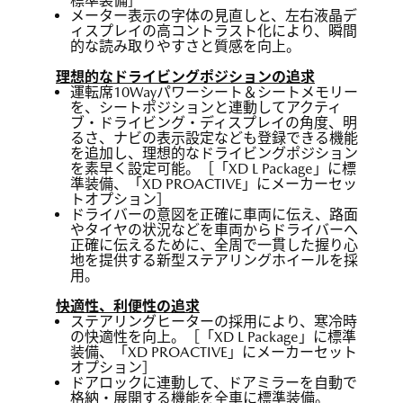
標準装備］
メーター表示の字体の見直しと、左右液晶デ
ィスプレイの高コントラスト化により、瞬間
的な読み取りやすさと質感を向上。
理想的なドライビングポジションの追求
運転席10Wayパワーシート＆シートメモリー
を、シートポジションと連動してアクティ
ブ・ドライビング・ディスプレイの角度、明
るさ、ナビの表示設定なども登録できる機能
を追加し、理想的なドライビングポジション
を素早く設定可能。［「XD L Package」に標
準装備、「XD PROACTIVE」にメーカーセッ
トオプション］
ドライバーの意図を正確に車両に伝え、路面
やタイヤの状況などを車両からドライバーへ
正確に伝えるために、全周で一貫した握り心
地を提供する新型ステアリングホイールを採
用。
快適性、利便性の追求
ステアリングヒーターの採用により、寒冷時
の快適性を向上。［「XD L Package」に標準
装備、「XD PROACTIVE」にメーカーセット
オプション］
ドアロックに連動して、ドアミラーを自動で
格納・展開する機能を全車に標準装備。