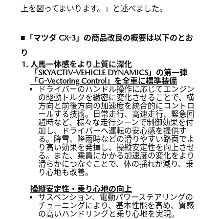
上を図ってまいります。」と述べました。
■「マツダ CX-3」の商品改良の概要は以下のとお
り
人馬一体感をより上質に深化
「SKYACTIV-VEHICLE DYNAMICS」の第一弾
「G-Vectoring Control」を全車に標準装備
ドライバーのハンドル操作に応じてエンジン
の駆動トルクを緻密に変化させることで、横
方向と前後方向の加速度を統合的にコントロ
ールする技術。日常走行、高速走行、緊急回
避時など、様々な走行シーンで制御効果を付
加し、ドライバーへ運転の安心感を提供す
る。降雪、降雨時などの滑りやすい路面でよ
り高い効果を発揮し、操縦安定性を向上させ
る。また、乗員にかかる加速度の変化をより
滑らかにつなぐことで、体の揺れが減り、乗
り心地も改善。
操縦安定性・乗り心地の向上
サスペンション、電動パワーステアリングの
チューニングにより、基本性能を高め、質感
の高いハンドリングと乗り心地を実現。