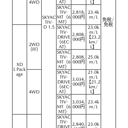
AT）
L】
4WD
SKYAC
TIV-
2,818,
23.4k
MT（6
000円
m/L
SKYAC
免税/
MT）
TIV-
免税
D 1.5
SKYAC
23.0k
TIV-
m/L
2,808,
DRIVE
【23.2
000円
（6EC-
km/
2WD
AT）
L】
（FF）
SKYAC
TIV-
2,808,
25.0k
MT（6
000円
m/L
XD
MT）
L Pack
SKYAC
21.0k
age
TIV-
m/L
3,034,
DRIVE
【21.2
000円
（6EC-
km/
AT）
L】
4WD
SKYAC
TIV-
3,034,
23.4k
MT（6
000円
m/L
MT）
SKYAC
TIV-
2,840,
23.0k
DRIVE