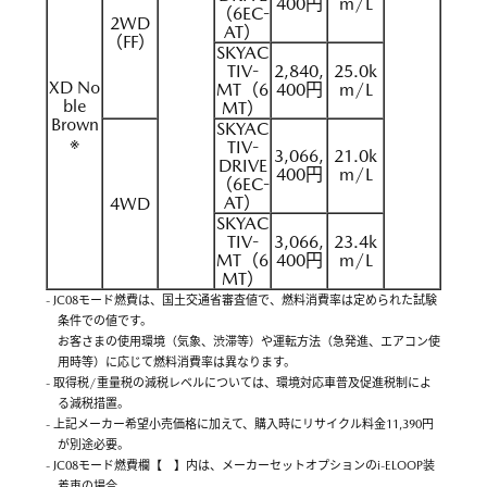
400円
m/L
（6EC-
2WD
AT）
（FF）
SKYAC
TIV-
2,840,
25.0k
XD No
MT（6
400円
m/L
ble
MT）
Brown
SKYAC
※
TIV-
3,066,
21.0k
DRIVE
400円
m/L
（6EC-
AT）
4WD
SKYAC
TIV-
3,066,
23.4k
MT（6
400円
m/L
MT）
- JC08モード燃費は、国土交通省審査値で、燃料消費率は定められた試験
条件での値です。
お客さまの使用環境（気象、渋滞等）や運転方法（急発進、エアコン使
用時等）に応じて燃料消費率は異なります。
- 取得税/重量税の減税レベルについては、環境対応車普及促進税制によ
る減税措置。
- 上記メーカー希望小売価格に加えて、購入時にリサイクル料金11,390円
が別途必要。
- JC08モード燃費欄【 】内は、メーカーセットオプションのi-ELOOP装
着車の場合。