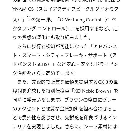
の新世代車両運動制御技術「SKYACTIV-VEHICLE D
YNAMICS（スカイアクティブビークルダイナミク
*1
ス）」
の第一弾、「G-Vectoring Control（G-ベ
クタリング コントロール）」を採用するなど、走
りの質感の深化にも取り組みました。
さらに歩行者検知が可能になった「アドバンス
ト・スマート・シティ・ブレーキ・サポート（ア
ドバンストSCBS）」など安心・安全なドライビン
グ性能をさらに高めています。
また、先鋭的で上質な価値を提供するCX-3の世
界観を追求した特別仕様車「XD Noble Brown」を
同時に発売いたします。ブラウンの空間にグレー
のアクセントと硬質な金属加飾を組み合わせるこ
とで意外性を感じさせ、先鋭感を印象づけるイン
テリアを実現しました。さらに、シート素材には