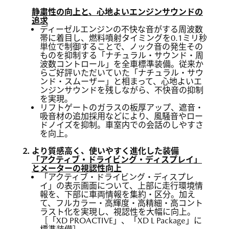
静粛性の向上と、心地よいエンジンサウンドの
追求
ディーゼルエンジンの不快な音がする周波数
帯に着目し、燃料噴射タイミングを0.1ミリ秒
単位で制御することで、ノック音の発生その
ものを抑制する「ナチュラル・サウンド・周
波数コントロール」を全車標準装備。従来か
らご好評いただいていた「ナチュラル・サウ
ンド・スムーザー」と相まって、心地よいエ
ンジンサウンドを残しながら、不快音の抑制
を実現。
リフトゲートのガラスの板厚アップ、遮音・
吸音材の追加採用などにより、風騒音やロー
ドノイズを抑制。車室内での会話のしやすさ
を向上。
より質感高く、使いやすく進化した装備
「アクティブ・ドライビング・ディスプレイ」
とメーターの視認性向上
「アクティブ・ドライビング・ディスプレ
イ」の表示画面について、上部に走行環境情
報を、下部に車両情報を集約・区分。加え
て、フルカラー・高輝度・高精細・高コント
ラスト化を実現し、視認性を大幅に向上。
［「XD PROACTIVE」、「XD L Package」に