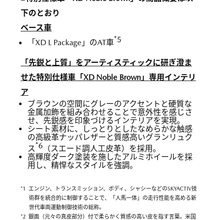
下のとおり
ベース車
*5
「XD L Package」のAT車
「先鋭と上質」をアーティスティックに研ぎ澄ま
せた特別仕様車「XD Noble Brown」専用インテリ
ア
ブラウンの空間にグレーのアクセントと硬質な
金属加飾を組み合わせることで意外性を感じさ
せ、先鋭感を印象づけるインテリアを実現。
シート素材に、しっとりとしたなめらかな触感
の高級革ナッパレザーと質感高いグランリュク
*6
ス
（スエード調人工皮革）を採用。
高輝度ダーク塗装を施したアルミホイールを採
用し、精悍なスタイルを強調。
*1 エンジン、トランスミッション、ボディ、シャシーなどのSKYACTIV技
術群を統合的に制御することで、「人馬一体」の走行性能を高める新
世代車両運動制御技術の総称。
*2 銀面（元々の真皮部分）付で柔らかく質感の高い皮を指す言葉。米国