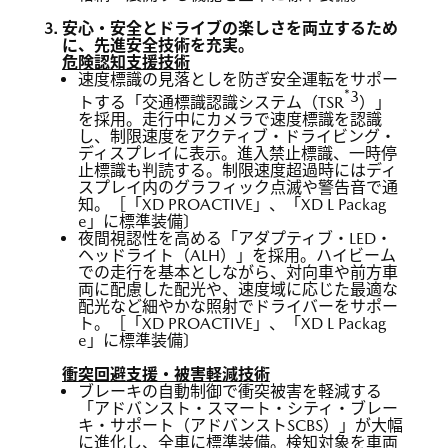
安心・安全とドライブの楽しさを両立するため
に、先進安全技術を充実。
危険認知支援技術
速度標識の見落としを防ぎ安全運転をサポー
*3
トする「交通標識認識システム（TSR
）」
を採用。走行中にカメラで速度標識を認識
し、制限速度をアクティブ・ドライビング・
ディスプレイに表示。進入禁止標識、一時停
止標識も判読する。制限速度超過時にはディ
スプレイ内のグラフィック点滅や警告音で通
知。［「XD PROACTIVE」、「XD L Packag
e」に標準装備〕
夜間視認性を高める「アダプティブ・LED・
ヘッドライト（ALH）」を採用。ハイビーム
での走行を基本としながら、対向車や前方車
両に配慮した配光や、速度域に応じた最適な
配光など細やかな照射でドライバーをサポー
ト。［「XD PROACTIVE」、「XD L Packag
e」に標準装備〕
衝突回避支援・被害軽減技術
ブレーキの自動制御で衝突被害を軽減する
「アドバンスト・スマート・シティ・ブレー
キ・サポート（アドバンストSCBS）」が大幅
に進化し、全車に標準装備。検知対象を車両