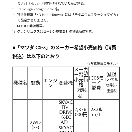
のナパ（Napa）地域で作られていた革が語源。
*3 Traffic Sign Recognitionの略。
*4 特別仕様車「XD Noble Brown」には「チタニウムフラッシュマイカ」
の設定がありません。
*5 i-ELOOP非装着車。
*6 グランリュクスはセーレン株式会社の登録商標です。
■「マツダ CX-3」のメーカー希望小売価格（消費
税込）は以下のとおり
（※写真掲載のモデル）
メーカ
ー希望
減税
JC08モ
小売価
レベル
エンジ
機種名
駆動
変速機
ード
格
ン
取得税/
燃費
（消費税
重量税
込）
SKYAC
TIV-
2,376,
23.0k
DRIVE
000円
m/L
（6EC-
AT）
2WD
（FF）
SKYAC