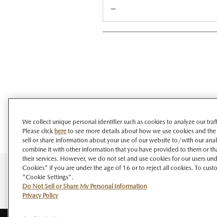
－
We collect unique personal identifier such as cookies to analyze our tra
Please click
here
to see more details about how we use cookies and the
sell or share information about your use of our website to/with our ana
combine it with other information that you have provided to them or tha
their services. However, we do not set and use cookies for our users unde
Cookies" if you are under the age of 16 or to reject all cookies. To cust
"Cookie Settings".
Do Not Sell or Share My Personal Information
Privacy Policy