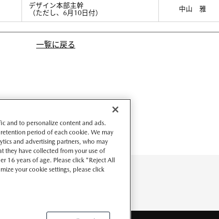
デザイン本部主幹
中山 雅
（ただし、6月10日付）
一覧に戻る
ffic and to personalize content and ads.
 retention period of each cookie. We may
lytics and advertising partners, who may
t they have collected from your use of
r 16 years of age. Please click "Reject All
omize your cookie settings, please click