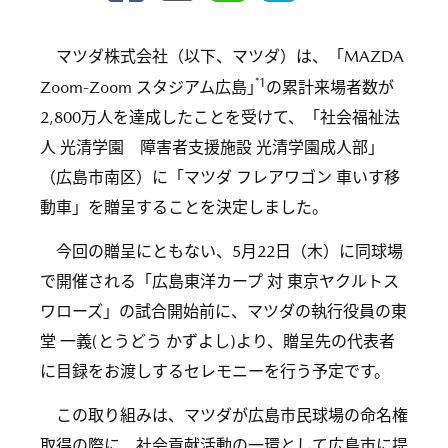
マツダ株式会社（以下、マツダ）は、「MAZDA
*1
Zoom-Zoom スタジアム広島
」
の累計来場者数が
2,800万人を達成したことを受けて、「社会福祉法
人 光清学園 障害者支援施設 光清学園成人部」
（広島市南区）に「マツダ フレアワゴン 車いす移
動車」を贈呈することを決定しました。
今回の贈呈にともない、5月22日（木）に同球場
で開催される「広島東洋カープ 対 東京ヤクルトス
ワローズ」の試合開始前に、マツダの執行役員の東
堂 一義(とうどう かずよし)より、贈呈先の代表者
に目録をお渡しするセレモニーを行う予定です。
この取り組みは、マツダが広島市民球場の命名権
取得の際に、社会貢献活動の一環として広島市に提