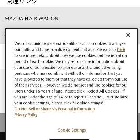
関連リンク
MAZDA FLAIR WAGON
福祉車両
We collect unique personal identifier such as cookies to analyze
our traffic and to personalize content and ads. Please click
here
to see more details about how we use cookies and the retention
period of each cookie. We may sell or share information about
your use of our website to/with our analytics and advertising
partners, who may combine it with other information that you
have provided to them or that they have collected from your use
of their services. However, we do not set and use cookies for our
users under 16 years of age. Please click "Reject All Cookies" if
you are under the age of 16 or to reject all cookies. To customize
your cookie settings, please click "Cookie Settings".
Do Not Sell or Share My Personal Information
Privacy Policy
Cookie Settings
サイト
このサイト
個人情報
ソーシャルメデ
Do Not Sell or Share My