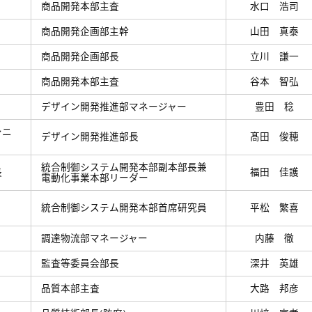
商品開発本部主査
水口 浩司
商品開発企画部主幹
山田 真泰
商品開発企画部長
立川 謙一
商品開発本部主査
谷本 智弘
デザイン開発推進部マネージャー
豊田 稔
シニ
デザイン開発推進部長
髙田 俊穂
統合制御システム開発本部副本部長兼
長
福田 佳護
電動化事業本部リーダー
統合制御システム開発本部首席研究員
平松 繁喜
調達物流部マネージャー
内藤 徹
監査等委員会部長
深井 英雄
品質本部主査
大路 邦彦