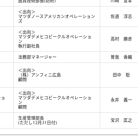
品質技術部長(防府)
川﨑 宣孝
＜出向＞
マツダノースアメリカンオペレーション
佐道 淳志
ズ
＜出向＞
マツダデメヒコビークルオペレーショ
高村 勝彦
ン
執行副社長
法務部マネージャー
曽我 香織
＜出向＞
（株）アンフィニ広島
田中 聡
顧問
＜出向＞
ショ
マツダデメヒコビークルオペレーショ
永井 義一
ン
顧問
生産管理部長
宝沢 匡之
(ただし12月31日付)