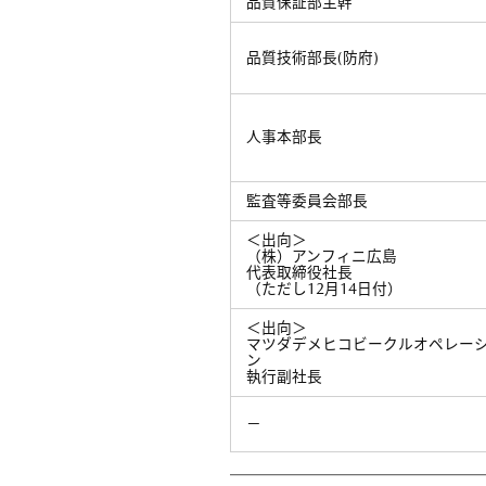
品質保証部主幹
品質技術部長(防府)
人事本部長
監査等委員会部長
＜出向＞
（株）アンフィニ広島
代表取締役社長
（ただし12月14日付）
＜出向＞
マツダデメヒコビークルオペレー
ン
執行副社長
－