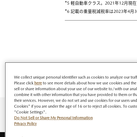
*
5 軽自動車クラス。2021年12月
*
6 記載の重量税減税率は2023年4
We collect unique personal identifier such as cookies to analyze our tra
Please click
here
to see more details about how we use cookies and the
sell or share information about your use of our website to/with our ana
combine it with other information that you have provided to them or tha
their services. However, we do not set and use cookies for our users unde
Cookies" if you are under the age of 16 or to reject all cookies. To cust
"Cookie Settings".
Do Not Sell or Share My Personal Information
Privacy Policy