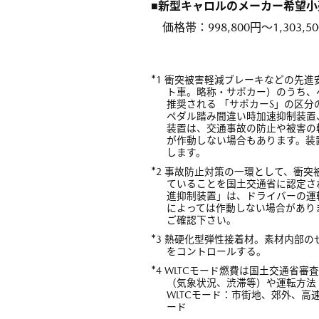
■新型キャロルのメーカー希望
価格帯：998,800円～1,303,5
*
1 衝突被害軽減ブレーキなどの先
ト車。略称・サポカー）のうち、
推奨される 「サポカーS」の区分
ペダル踏み間違い時加速抑制装置
装置は、交通事故の防止や被害の
が作動しない場合もあります。装
します。
*
2 事故防止対策の一環として、衝
ていることを国土交通省に認定さ
進抑制装置」は、ドライバーの運
によっては作動しない場合があり
ご確認下さい。
*
3 熱硬化型弾性接着材。素材内部
をコントロールする。
*
4 WLTCモード燃費は国土交通省
（気象状況、渋滞等）や運転方法
WLTCモード：市街地、郊外、
ード