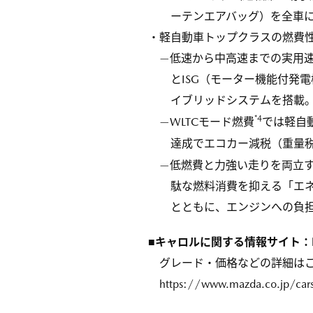
ーテンエアバッグ）を全車
・軽自動車トップクラスの燃費
—低速から中高速までの実用速
とISG（モーター機能付発
イブリッドシステムを搭載。（HY
*4
—WLTCモード燃費
では軽自動
達成でエコカー減税（重量
—低燃費と力強い走りを両立す
駄な燃料消費を抑える「エ
とともに、エンジンへの負担
■キャロルに関する情報サイト：
グレード・価格などの詳細は
https://www.mazda.co.jp/car