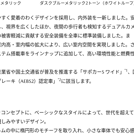
ュメタリック
ダスクブルーメタリック2トーン（ホワイトルーフ
やすく愛着のわくデザインを採用し、内外装を一新しました。
し、視界を広くしたほか、夜間の歩行者も検知するデュアルカ
の被害軽減に貢献する安全装備を全車に標準装備しました。ま
室内高・室内幅の拡大により、広い室内空間を実現しました。
ステム搭載車をラインナップに追加して、高い環境性能と燃費
*1
業省や国土交通省が普及を推進する「サポカーS ワイド」
、
*2
レーキ（AEBS2）認定車」
に該当します。
をコンセプトに、ベーシックなスタイルによって、世代を超え
親しみやすいデザイン。
ルムの中に楕円形のモチーフを取り入れ、小さな車体でも安心