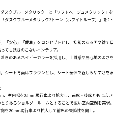
。
「ダスクブルーメタリック」と「ソフトベージュメタリック」
「ダスクブルーメタリック2トーン（ホワイトルーフ）」を2
軽」「安心」「愛着」をコンセプトとし、抑揚のある面や線で
乗っても飽きのこないインテリア。
ち着きのあるネイビーカラーを採用し、上質感や居心地のよさ
用。シート背面はブラウンとし、シート全体で親しみやすさを
上
5mm、室内幅を25mm現行車より拡大し、前席・後席ともに広い
ゆとりあるショルダールームとすることで広い室内空間を実現
向を20mm現行車より拡大して前席の乗降性を向上。