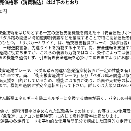
小売価格帯（消費税込）は以下のとおり
00円
進安全技術をはじめとする一定の運転支援機能を備えた車（安全運転サポ
ペダル踏み間違い時加速抑制装置などを搭載することで特に高齢運転者
のひとつ。「サポカーS ワイド」は、衝突被害軽減ブレーキ（対歩行者
、車線逸脱警報、先進ライトを搭載する車です。尚、安全運転を支援す
軽減に役立ちますが、これらの装置も万能ではなく、条件によっては装
置の機能を過信せず、引き続き安全運転を心掛けて頂きますようにお願
突被害軽減ブレーキ、ペダル踏み間違い急発進抑制装置が一定の性能を有
れた車です。尚、「衝突被害軽減ブレーキ」及び「ペダル踏み間違い急
転支援を目的としているため、機能には限界があり、路面や天候等の状
ます。機能を過信せず安全運転を行って下さい。詳しくは店頭又はWeb 
のせん断歪エネルギーを熱エネルギーに変換する効率が高く、パネルの共
審査値で、燃料消費率は定められた試験条件での値です。お客さまの使用環
（急発進、エアコン使用時等）に応じて燃料消費率は異なります。
高速道路の各走行モードを平均的な使用時間配分で構成した国際的な走行