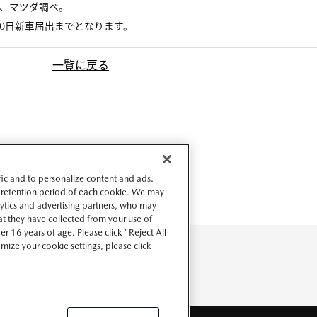
現在、マツダ調べ。
月30日新車届出までとなります。
一覧に戻る
ffic and to personalize content and ads.
 retention period of each cookie. We may
lytics and advertising partners, who may
t they have collected from your use of
r 16 years of age. Please click "Reject All
omize your cookie settings, please click