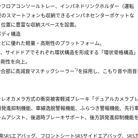
やフロアコンソールトレー、インパネドリンクホルダー（運転
型のスマートフォンも収納できるインパネセンターポケットな
く位置に豊富な収納スペースを設置。
ボディ構造
などに優れた軽量・高剛性のプラットフォーム。
ー、サイドドアでそれぞれ環状構造を形成する「環状骨格構造
の剛性を向上。
*3
接合部に高減衰マスチックシーラー
を採用し、こもり音や雨音
テレオカメラ方式の衝突被害軽減ブレーキ「デュアルカメラブ
誤発進抑制機能、車線逸脱警報機能、ふらつき警報機能、先行
ームアシスト、後退時ブレーキサポート、後方誤発進抑制機能
SRSエアバッグ、フロントシートSRSサイドエアバッグ、SRS