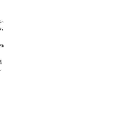
ン
ハ
5％
無
る