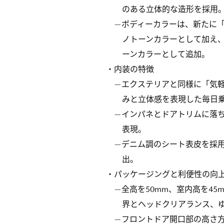
のある立体的な造形を採用
—ボディーカラーは、新たに
ノトーンカラーとして加え、
ーンカラーとして追加。
・内装の特徴
—エクステリアと同様に「気
みと立体感を表現した毎日
—インパネとドアトリムに落
表現。
—デニム調のシート表皮を採
出。
・パッケージングと利便性の向
—全高を50mm、室内高を4
界とヘッドクリアランス、
—フロントドア開口部の高さ方