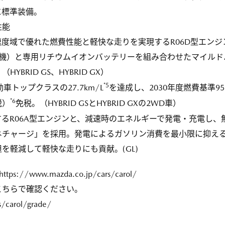
に標準装備。
性能
度域で優れた燃費性能と軽快な走りを実現するR06D型エンジ
電機）と専用リチウムイオンバッテリーを組み合わせたマイルド
BRID GS、HYBRID GX）
*5
車トップクラスの27.7km/L
を達成し、2030年度燃費基準9
*6
税）
免税。（HYBRID GSとHYBRID GXの2WD車）
るR06A型エンジンと、減速時のエネルギーで発電・充電し、
ネチャージ」を採用。発電によるガソリン消費を最小限に抑え
を軽減して軽快な走りにも貢献。(GL)
https://www.mazda.co.jp/cars/carol/
こちらで確認ください。
s/carol/grade/