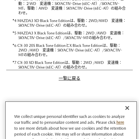
動：２WD 変速機：SKYACTIV-Drive (6EC-AT）/SKYACTIV-
MT、駆動：AWD 変速機：SKYACTIV-Drive (6EC-AT）の組み合
わせ。
*
4 MAZDA3 XD Black Tone Editionは、駆動：2WD/AWD 変速機：
SKYACTIV-Drive (6EC-AT）の組み合わせ。
*
5 MAZDA3 X Black Tone Editionは、駆動：2WD /AWD 変速機：
SKYACTIV-Drive (6EC-AT）/SKYACTIV-MTの組み合わせ。
*
6 CX-30 20S Black Tone EditionとX Black Tone Editionは、駆動：
2WD /AWD 変速機：SKYACTIV-Drive (6EC-AT）/SKYACTIV-
MTの組み合わせ。
*
7 CX-30 XD Black Tone Editionは、駆動：2WD /AWD 変速機：
SKYACTIV-Drive (6EC-AT）の組み合わせ。
一覧に戻る
We collect unique personal identifier such as cookies to analyze
our traffic and to personalize content and ads. Please click
here
to see more details about how we use cookies and the retention
period of each cookie. We may sell or share information about