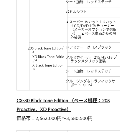
シート加飾 レッドステッチ
パドルシフト
▲スーパーUVカット＋IRカット
＋CD/DVD＋TVチューナー
（メーカーオプションで選択
可） ▲ベース車両からの除
外装備
*
ドアミラー グロスブラック
20S Black Tone Edition
3
XD Black Tone Editio
アルミホイール 215/45R18 ブ
*4
ラックメタリック塗装
n
X Black Tone Edition
*5
シート加飾 レッドステッチ
クルージング＆トラフィックサ
ポート（CTS）
CX-30 Black Tone Edition （ベース機種：20S
Proactive、XD Proactive）
価格帯：2,662,000円～3,580,500円