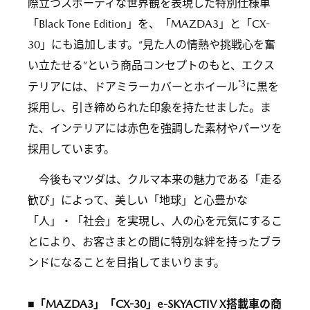
際立つスポーティな世界観を表現した特別仕様車
「Black Tone Edition」を、「MAZDA3」と「CX-
30」にも追加します。“見た人の情熱や挑戦心を奮
い立たせる”という商品コンセプトのもと、エクス
*3
テリアには、ドアミラーカバーとホイール
に黒を
採用し、引き締められた印象を持たせました。ま
た、インテリアには赤色を強調した素材やパーツを
採用しています。
今後もマツダは、クルマ本来の魅力である「走る
歓び」によって、美しい「地球」と心豊かな
「人」・「社会」を実現し、人の心を元気にするこ
とにより、お客さまとの間に特別な絆を持ったブラ
ンドになることを目指してまいります。
■「MAZDA3」「CX-30」e-SKYACTIV X搭載車の商