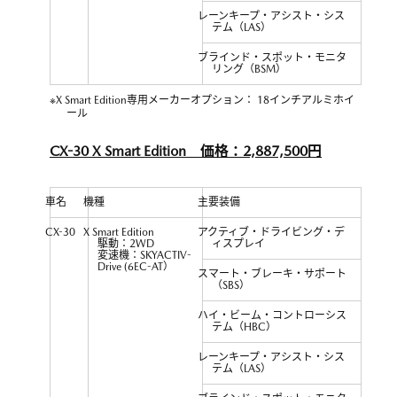
レーンキープ・アシスト・シス
テム（LAS）
ブラインド・スポット・モニタ
リング（BSM）
※X Smart Edition専用メーカーオプション： 18インチアルミホイ
ール
CX-30 X Smart Edition 価格：2,887,500円
車名
機種
主要装備
CX-30
X Smart Edition
アクティブ・ドライビング・デ
駆動：2WD
ィスプレイ
変速機：SKYACTIV-
Drive (6EC-AT）
スマート・ブレーキ・サポート
（SBS）
ハイ・ビーム・コントローシス
テム（HBC）
レーンキープ・アシスト・シス
テム（LAS）