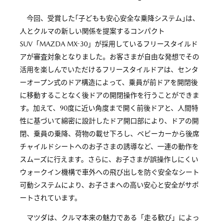
今回、受賞した｢子どもも安心安全な乗降システム｣は、
人とクルマの新しい関係を提案するコンパクト
SUV「MAZDA MX-30」が採用しているフリースタイルド
アが審査対象となりました。お客さまが自由な発想でその
活用を楽しんでいただけるフリースタイルドアは、センタ
ーオープン式のドア構造によって、乗員が前ドアを開閉後
に移動することなく後ドアの開閉操作を行うことができま
す。加えて、90度に近い角度まで開く前後ドアと、人間特
性に基づいて綿密に設計したドア開口部により、ドアの開
閉、乗員の乗降、荷物の載せ下ろし、ベビーカーから後席
チャイルドシートへのお子さまの誘導など、一連の動作を
スムーズに行えます。さらに、お子さまが誤操作しにくい
ウォークイン機構で車外への飛び出しを防ぐ安全なシート
可動システムにより、お子さまへの高い安心と安全がサポ
ートされています。
マツダは、クルマ本来の魅力である「走る歓び」によっ