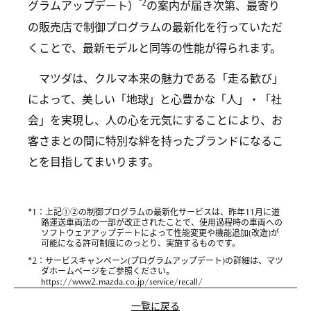
*2
グラムアップデート）
の案内が届き次第、最寄り
の販売店で制御プログラムの最新化を行っていただ
くことで、最新モデルと同等の性能が得られます。
マツダは、クルマ本来の魅力である「走る歓び」
によって、美しい「地球」と心豊かな「人」・「社
会」を実現し、人の心を元気にすることにより、お
客さまとの間に特別な絆を持ったブランドになるこ
とを目指してまいります。
*
1：上記①②の制御プログラムの最新化サービスは、昨年11月に道
路運送車両法の一部が改正されたことで、使用過程時の車両への
ソフトウェアアップデートによって性能変更や機能追加(改造)が
可能になる許可制度にのっとり、実施するものです。
*
2：サービスキャンペーン(プログラムアップデート)の詳細は、マツ
ダホームページをご参照ください。
https://www2.mazda.co.jp/service/recall/
一覧に戻る