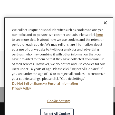
We collect unique personal identifier such as cookies to analyze
our traffic and to personalize content and ads. Please click
here
to see more details about how we use cookies and the retention
period of each cookie. We may sell or share information about
your use of our website to/with our analytics and advertising
partners, who may combine it with other information that you
have provided to them or that they have collected from your use
of their services. However, we do not set and use cookies for our
users under 16 years of age. Please click "Reject All Cookies" if
you are under the age of 16 or to reject all cookies. To customize
your cookie settings, please click "Cookie Settings".
Do Not Sell or Share My Personal Information
Privacy Policy
Cookie Settings
サイト
このサイト
個人情報
ソーシャルメデ
Do Not Sell or Share My
RSS
マップ
について
の取扱い
ィアポリシー
Personal Information
Reject All Cookies