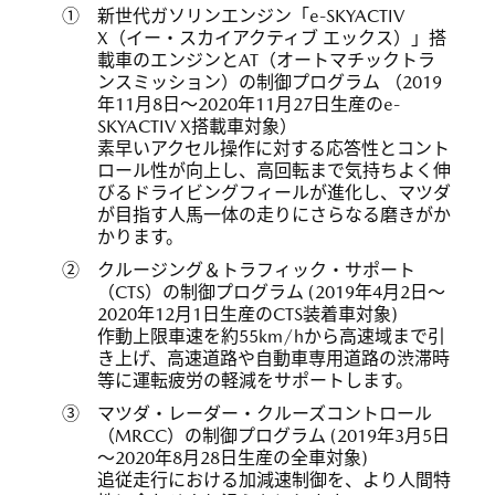
① 新世代ガソリンエンジン「e-SKYACTIV
X（イー・スカイアクティブ エックス）」搭
載車のエンジンとAT（オートマチックトラ
ンスミッション）の制御プログラム （2019
年11月8日～2020年11月27日生産のe-
SKYACTIV X搭載車対象）
素早いアクセル操作に対する応答性とコント
ロール性が向上し、高回転まで気持ちよく伸
びるドライビングフィールが進化し、マツダ
が目指す人馬一体の走りにさらなる磨きがか
かります。
② クルージング＆トラフィック・サポート
（CTS）の制御プログラム (2019年4月2日～
2020年12月1日生産のCTS装着車対象)
作動上限車速を約55km/hから高速域まで引
き上げ、高速道路や自動車専用道路の渋滞時
等に運転疲労の軽減をサポートします。
③ マツダ・レーダー・クルーズコントロール
（MRCC）の制御プログラム (2019年3月5日
～2020年8月28日生産の全車対象)
追従走行における加減速制御を、より人間特