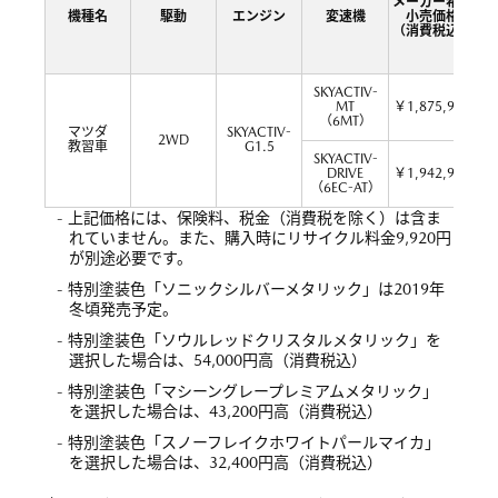
メーカー希望
機種名
駆動
エンジン
変速機
小売価格
（消費税込）
SKYACTIV-
MT
￥1,875,960
（6MT）
マツダ
SKYACTIV-
2WD
教習車
G1.5
SKYACTIV-
DRIVE
￥1,942,920
（6EC-AT）
- 上記価格には、保険料、税金（消費税を除く）は含ま
れていません。また、購入時にリサイクル料金9,920円
が別途必要です。
- 特別塗装色「ソニックシルバーメタリック」は2019年
冬頃発売予定。
- 特別塗装色「ソウルレッドクリスタルメタリック」を
選択した場合は、54,000円高（消費税込）
- 特別塗装色「マシーングレープレミアムメタリック」
を選択した場合は、43,200円高（消費税込）
- 特別塗装色「スノーフレイクホワイトパールマイカ」
を選択した場合は、32,400円高（消費税込）