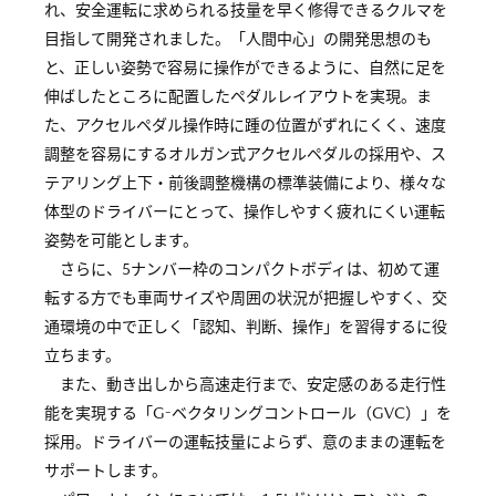
れ、安全運転に求められる技量を早く修得できるクルマを
目指して開発されました。「人間中心」の開発思想のも
と、正しい姿勢で容易に操作ができるように、自然に足を
伸ばしたところに配置したペダルレイアウトを実現。ま
た、アクセルペダル操作時に踵の位置がずれにくく、速度
調整を容易にするオルガン式アクセルペダルの採用や、ス
テアリング上下・前後調整機構の標準装備により、様々な
体型のドライバーにとって、操作しやすく疲れにくい運転
姿勢を可能とします。
さらに、5ナンバー枠のコンパクトボディは、初めて運
転する方でも車両サイズや周囲の状況が把握しやすく、交
通環境の中で正しく「認知、判断、操作」を習得するに役
立ちます。
また、動き出しから高速走行まで、安定感のある走行性
能を実現する「G-ベクタリングコントロール（GVC）」を
採用。ドライバーの運転技量によらず、意のままの運転を
サポートします。