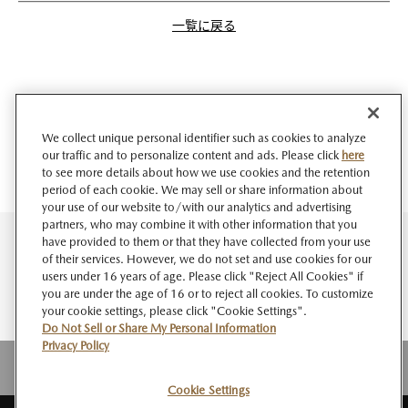
一覧に戻る
We collect unique personal identifier such as cookies to analyze
our traffic and to personalize content and ads. Please click
here
to see more details about how we use cookies and the retention
period of each cookie. We may sell or share information about
your use of our website to/with our analytics and advertising
partners, who may combine it with other information that you
have provided to them or that they have collected from your use
of their services. However, we do not set and use cookies for our
users under 16 years of age. Please click "Reject All Cookies" if
you are under the age of 16 or to reject all cookies. To customize
your cookie settings, please click "Cookie Settings".
Do Not Sell or Share My Personal Information
Privacy Policy
Cookie Settings