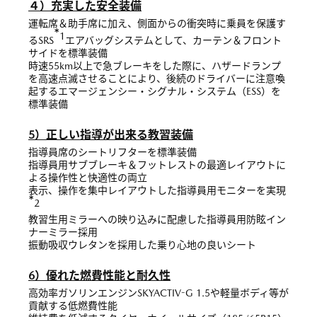
４）充実した安全装備
運転席＆助手席に加え、側面からの衝突時に乗員を保護す
*
1
るSRS
エアバッグシステムとして、カーテン＆フロント
サイドを標準装備
時速55km以上で急ブレーキをした際に、ハザードランプ
を高速点滅させることにより、後続のドライバーに注意喚
起するエマージェンシー・シグナル・システム（ESS）を
標準装備
5）正しい指導が出来る教習装備
指導員席のシートリフターを標準装備
指導員用サブブレーキ＆フットレストの最適レイアウトに
よる操作性と快適性の両立
表示、操作を集中レイアウトした指導員用モニターを実現
*
2
教習生用ミラーへの映り込みに配慮した指導員用防眩イン
ナーミラー採用
振動吸収ウレタンを採用した乗り心地の良いシート
6）優れた燃費性能と耐久性
高効率ガソリンエンジンSKYACTIV-G 1.5や軽量ボディ等が
貢献する低燃費性能