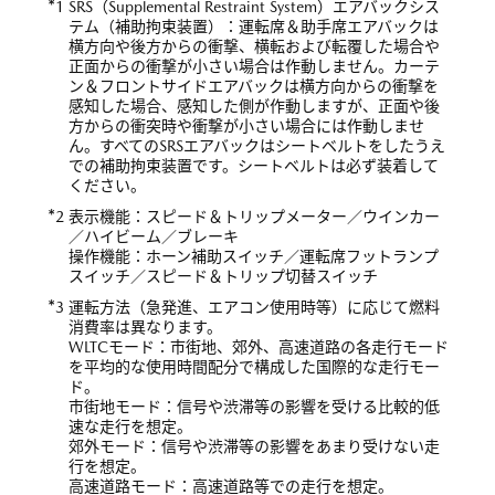
*
1 SRS（Supplemental Restraint System）エアバックシス
テム（補助拘束装置）：運転席＆助手席エアバックは
横方向や後方からの衝撃、横転および転覆した場合や
正面からの衝撃が小さい場合は作動しません。カーテ
ン＆フロントサイドエアバックは横方向からの衝撃を
感知した場合、感知した側が作動しますが、正面や後
方からの衝突時や衝撃が小さい場合には作動しませ
ん。すべてのSRSエアバックはシートベルトをしたうえ
での補助拘束装置です。シートベルトは必ず装着して
ください。
*
2 表示機能：スピード＆トリップメーター／ウインカー
／ハイビーム／ブレーキ
操作機能：ホーン補助スイッチ／運転席フットランプ
スイッチ／スピード＆トリップ切替スイッチ
*
3 運転方法（急発進、エアコン使用時等）に応じて燃料
消費率は異なります。
WLTCモード：市街地、郊外、高速道路の各走行モード
を平均的な使用時間配分で構成した国際的な走行モー
ド。
市街地モード：信号や渋滞等の影響を受ける比較的低
速な走行を想定。
郊外モード：信号や渋滞等の影響をあまり受けない走
行を想定。
高速道路モード：高速道路等での走行を想定。