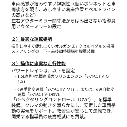
車両感覚が掴みやすい視認性（低いボンネットと車
両後方を覗きこみしやすい着座位置とベルトライン
の高さなど）
左右アウターミラー間寸法からはみ出さない指導員
用アウターミラーの設定
２）最適な運転姿勢
操作しやすく疲れにくいオルガン式アクセルペダルを採用
ステアリングの上下・前後調整機構を標準装備
３）操作に忠実な走行性能
パワートレインは、以下を設定
- 1.5L直列4気筒直噴ガソリンエンジン「SKYACTIV-G
1.5」
- 6速手動変速機「SKYACTIV-MT」、または、6速自動変
速機「SKYACTIV-DRIVE」
「G-ベクタリングコントロール（GVC）」を標準
装備。クルマの動きを滑らかにし、安定した車両挙
動の実現をサポート。教習生が安心して運転でき、
同乗する指導員の疲労軽減にも貢献。