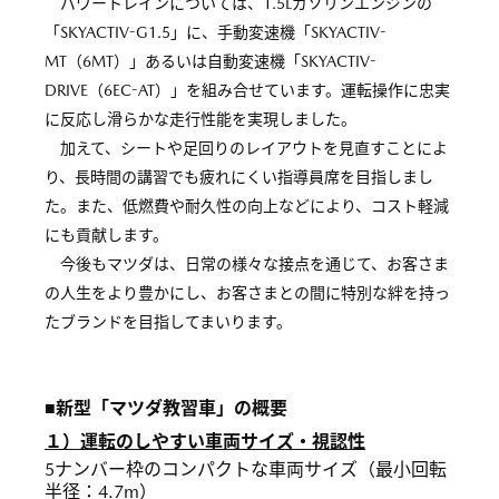
パワートレインについては、1.5Lガソリンエンジンの
「SKYACTIV-G1.5」に、手動変速機「SKYACTIV-
MT（6MT）」あるいは自動変速機「SKYACTIV-
DRIVE（6EC-AT）」を組み合せています。運転操作に忠実
に反応し滑らかな走行性能を実現しました。
加えて、シートや足回りのレイアウトを見直すことによ
り、長時間の講習でも疲れにくい指導員席を目指しまし
た。また、低燃費や耐久性の向上などにより、コスト軽減
にも貢献します。
今後もマツダは、日常の様々な接点を通じて、お客さま
の人生をより豊かにし、お客さまとの間に特別な絆を持っ
たブランドを目指してまいります。
■新型「マツダ教習車」の概要
１）運転のしやすい車両サイズ・視認性
5ナンバー枠のコンパクトな車両サイズ（最小回転
半径：4.7m）