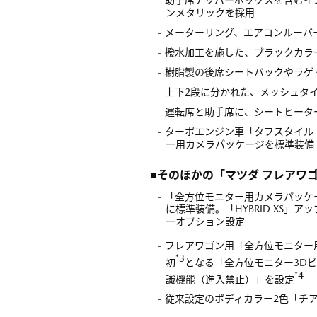
ンメタリックを採用
- メーターリング、エアコンルー
- 撥水加工を施した、ブラックカ
- 樹脂製の後席シートバックやラ
- 上下2段に分かれた、メッシュ
- 運転席と助手席に、シートヒータ
- ターボエンジン車「タフスタイル 
ー用カメラパッケージを標準装備
■そのほかの「マツダ フレアワ
- 「全方位モニター用カメラパッケ
に標準装備。「HYBRID XS」ア
ーオプション設定
- フレアワゴン用「全方位モニタ
*3
初
となる「全方位モニター3D
*4
識機能（進入禁止）」を設定
- 従来設定のボディカラー2色「