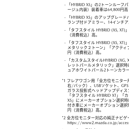
- 「HYBRID XS」の2トーン
ージュ内装）装着車は64,800円
- 「HYBRID XS」のアップグレ
ランプ付ドアミラー、14インチア
- 「タフスタイル HYBRID (XS
（消費税込）高。
- 「タフスタイル HYBRID (X
メタリック２トーン」「アクティブ
円（消費税込）高。
- 「カスタムスタイルHYBRID (
レットパールメタリック」選択時は21
ュアホワイトパール2トーンカラー
*1 フレアワゴン用「全方位モニタ
右/バック）、USBソケット、G
ガラス投影式ヘッドアップディス
「タフスタイル HYBRID XT」「
XS」にメーカーオプション選択時は
付き車にメーカーオプション選択時
円（消費税込）高。
*2 全方位モニター対応の純正ナビ
https://www2.mazda.co.jp/access