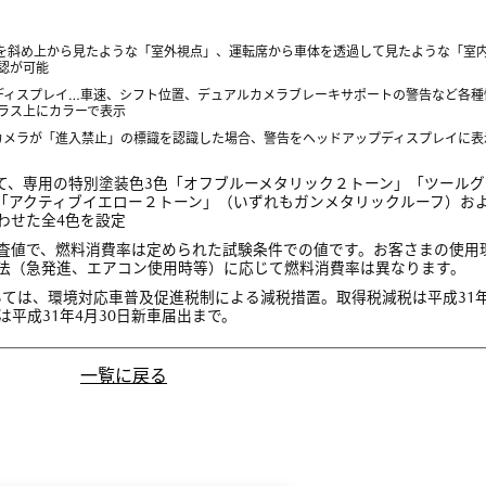
両を斜め上から見たような「室外視点」、運転席から車体を透過して見たような「室
認が可能
ディスプレイ…車速、シフト位置、デュアルカメラブレーキサポートの警告など各種
ラス上にカラーで表示
カメラが「進入禁止」の標識を認識した場合、警告をヘッドアップディスプレイに表
して、専用の特別塗装色3色「オフブルーメタリック２トーン」「ツールグ
「アクティブイエロー２トーン」（いずれもガンメタリックルーフ）お
わせた全4色を設定
通省審査値で、燃料消費率は定められた試験条件での値です。お客さまの使用
法（急発進、エアコン使用時等）に応じて燃料消費率は異なります。
ついては、環境対応車普及促進税制による減税措置。取得税減税は平成31年
は平成31年4月30日新車届出まで。
一覧に戻る