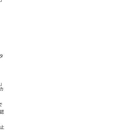
タ
T」
ーカ
で
認
廃止