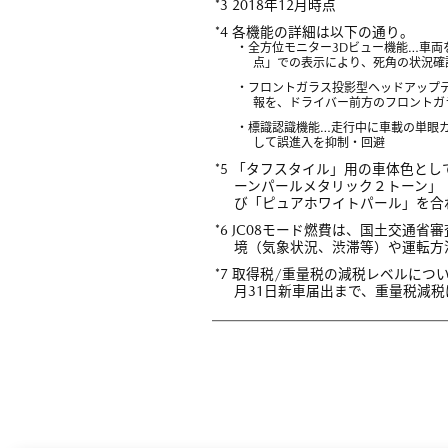
*3 2018年12月時点
*4 各機能の詳細は以下の通り。
・全方位モニター3Dビュー機能…車
点」での表示により、死角の状況確
・フロントガラス投影型ヘッドアップ
報を、ドライバー前方のフロントガ
・標識認識機能…走行中に車載の単眼
して誤進入を抑制・回避
*5 「タフスタイル」用の車体色と
ーンパールメタリック２トーン」
び「ピュアホワイトパール」を合
*6 JC08モード燃費は、国土交
境（気象状況、渋滞等）や運転方
*7 取得税/重量税の減税レベルに
月31日新車届出まで、重量税減税