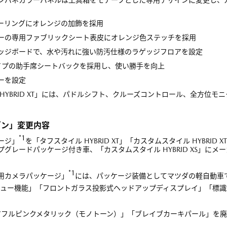
バーリングにオレンジの加飾を採用
ラーの専用ファブリックシート表皮にオレンジ色ステッチを採用
ゲッジボードで、水や汚れに強い防汚仕様のラゲッジフロアを設定
タイプの助手席シートバックを採用し、使い勝手を向上
ーを設定
HYBRID XT」には、パドルシフト、クルーズコントロール、全方位モニ
ゴン」変更内容
*1
ージ」
を「タフスタイル HYBRID XT」「カスタムスタイル HYBRID X
ップグレードパッケージ付き車、「カスタムスタイル HYBRID XS」にメ
*1
ー用カメラパッケージ」
には、パッケージ装備としてマツダの軽自動車
ビュー機能」「フロントガラス投影式ヘッドアップディスプレイ」「標識
チアフルピンクメタリック（モノトーン）」「ブレイブカーキパール」を