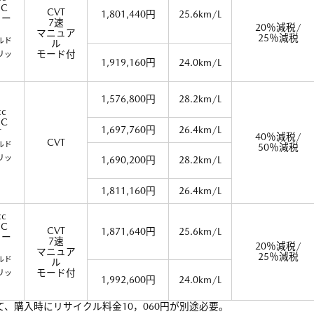
C
CVT
1,801,440円
25.6km/L
ター
7速
20％減税/
マニュア
25％減税
ルド
ル
モード付
リッ
1,919,160円
24.0km/L
）
1,576,800円
28.2km/L
cc
C
1,697,760円
26.4km/L
T
40％減税/
CVT
ルド
50％減税
リッ
1,690,200円
28.2km/L
）
1,811,160円
26.4km/L
cc
C
CVT
1,871,640円
25.6km/L
ター
7速
20％減税/
マニュア
25％減税
ルド
ル
モード付
リッ
1,992,600円
24.0km/L
）
て、購入時にリサイクル料金10，060円が別途必要。