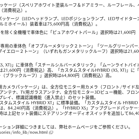
ルーフパッケージ（スペリアホワイト塗装ルーフ＆ドアミラー、ルーフレール、
高（消費税込）。
ードパッケージ（LEDヘッドランプ、LEDポジションランプ、LEDサイドター
ルミホイール）装着車は75,600円高（消費税込）。
, XT)」を除く全機種で車体色に「ピュアホワイトパール」選択時は21,600円
S, XT)」専用の車体色「オフブルーメタリック２トーン」「ツールグリーンパ
イエロー２トーン」（いずれもガンメタリックルーフ）選択時は21,60
XG, XS, XT)」に車体色「スチールシルバーメタリック」「ムーンライトバイ
,600円（消費税込）高、「カスタムスタイルHYBRID (XS, XT)」に
（ブラックルーフ）」選択時は64,800円（消費税込）高。
ー用カメラパッケージ」は、全方位モニター用カメラ（フロント/サイド
PSアンテナ、TV用ガラスアンテナ、全方位モニター3Dビュー機能、フロ
プレイ、標識認識機能（進入禁止）のセット装備。
カスタムスタイル HYBRID XT」に標準装備。「カスタムスタイル HYBRID
、84,240円高（消費税込）。「HYBRID XS」アップグレードパッケー
は上記セット装備にステアリングオーディオスイッチを追加して86,40
ゲーション詳細につきましては、弊社ホームページをご参照ください。
ories/info_lib/now.html