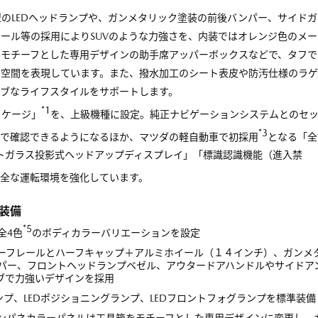
のLEDヘッドランプや、ガンメタリック塗装の前後バンパー、サイドガ
ール等の採用によりSUVのような力強さを、内装ではオレンジ色のメー
をモチーフとした専用デザインの助手席アッパーボックスなどで、タフで
る空間を表現しています。また、撥水加工のシート表皮や防汚仕様のラ
ィブなライフスタイルをサポートします。
*1
ッケージ」
を、上級機種に設定。純正ナビゲーションシステムとのセ
*3
像で確認できるようになるほか、マツダの軽自動車で初採用
となる「全
トガラス投影式ヘッドアップディスプレイ」「標識認識機能（進入禁
安全な運転環境を強化しています。
装備
*5
全4色
のボディカラーバリエーションを設定
ルーフレールとハーフキャップ＋アルミホイール（１４インチ）、ガンメ
パー、フロントヘッドランプベゼル、アウタードアハンドルやサイドア
ブで力強いデザインを採用
ランプ、LEDポジショニングランプ、LEDフロントフォグランプを標準装備
インパネカラーパネルは工具箱をモチーフとした専用デザインに変更し、