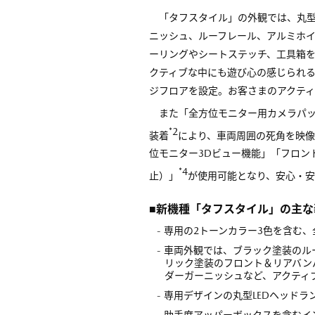
「タフスタイル」の外観では、丸型
ニッシュ、ルーフレール、アルミホイ
ーリングやシートステッチ、工具箱
クティブな中にも遊び心の感じられ
ジフロアを設定。お客さまのアクテ
また「全方位モニター用カメラパ
*2
装着
により、車両周囲の死角を映
位モニター3Dビュー機能」「フロン
*4
止）」
が使用可能となり、安心・
■新機種「タフスタイル」の主な
- 専用の2トーンカラー3色を含む、
- 車両外観では、ブラック塗装の
リック塗装のフロント＆リアバン
ダーガーニッシュなど、アクティ
- 専用デザインの丸型LEDヘッド
- 助手席アッパーボックスを含む