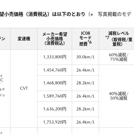
希望小売価格（消費税込）は以下のとおり
（※ 写真掲載のモデ
JC08
減税レベル
メーカー希望
モード
*7
ジン
変速機
小売価格
（取得税/重
*6
（消費税込）
燃費
量税）
60％減税/
1,333,800円
30.0km/L
75％減税
1,454,760円
26.4km/L
cc
C
1,468,800円
28.2km/L
T
CVT
ルド
40％減税/
リッ
1,589,760円
26.4km/L
50％減税
）
1,636,200円
28.2km/L
1,753,920円
26.4km/L
cc