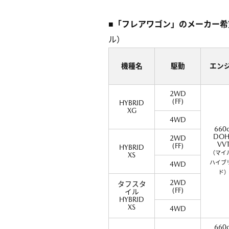
■「フレアワゴン」のメーカー
ル）
機種名
駆動
エン
2WD
(FF)
HYBRID
XG
4WD
660
DOH
2WD
VV
(FF)
HYBRID
（マイ
XS
ハイブ
4WD
ド
2WD
タフスタ
(FF)
イル
HYBRID
XS
4WD
660