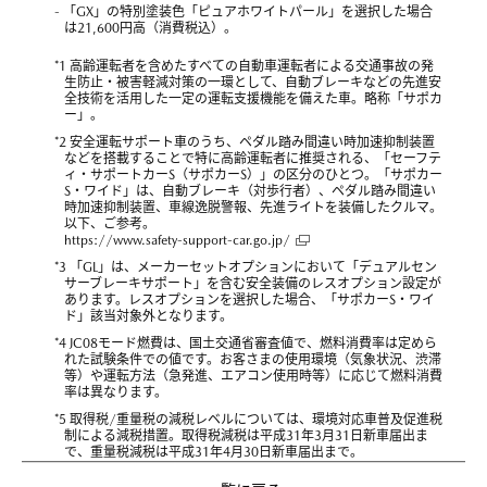
- 「GX」の特別塗装色「ピュアホワイトパール」を選択した場合
は21,600円高（消費税込）。
*1 高齢運転者を含めたすべての自動車運転者による交通事故の発
生防止・被害軽減対策の一環として、自動ブレーキなどの先進安
全技術を活用した一定の運転支援機能を備えた車。略称「サポカ
ー」。
*2 安全運転サポート車のうち、ペダル踏み間違い時加速抑制装置
などを搭載することで特に高齢運転者に推奨される、「セーフテ
ィ・サポートカーS（サポカーS）」の区分のひとつ。「サポカー
S・ワイド」は、自動ブレーキ（対歩行者）、ペダル踏み間違い
時加速抑制装置、車線逸脱警報、先進ライトを装備したクルマ。
以下、ご参考。
https://www.safety-support-car.go.jp/
*3 「GL」は、メーカーセットオプションにおいて「デュアルセン
サーブレーキサポート」を含む安全装備のレスオプション設定が
あります。レスオプションを選択した場合、「サポカーS・ワイ
ド」該当対象外となります。
*4 JC08モード燃費は、国土交通省審査値で、燃料消費率は定めら
れた試験条件での値です。お客さまの使用環境（気象状況、渋滞
等）や運転方法（急発進、エアコン使用時等）に応じて燃料消費
率は異なります。
*5 取得税/重量税の減税レベルについては、環境対応車普及促進税
制による減税措置。取得税減税は平成31年3月31日新車届出ま
で、重量税減税は平成31年4月30日新車届出まで。