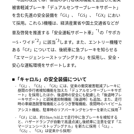
被害軽減ブレーキ「デュアルセンサーブレーキサポート」
を含む先進の安全装備を「GL」、「GS」、「GX」におい
て採用。これら3機種は、経済産業省や国土交通省などが
*1
普及啓発を推進する「安全運転サポート車」
の「サポカ
*2
*3
ーS・ワイド
」に該当
します。また、エントリー機種で
ある「GF」については、後続車に急ブレーキを知らせる
「エマージェンシーストップシグナル」を採用し、安全・
安心な運転環境をサポートします。
■「キャロル」の安全装備について
- 「GL」、「GS」、「GX」には、従来の衝突被害軽減ブレーキに
昼間の歩行者検知機能を加えた「デュアルセンサーブレーキサポ
ート」を採用したほか、後退時の安全にも配慮した「後退時ブレ
ーキサポート」と誤発進抑制機能［後退時］も追加。また、走行
時の車線逸脱警報機能とふらつき警報機能、夜間時のハイビーム
*3
アシスト機能、駐車時のリアパーキングセンサーを新たに採用
- 「GF」には、約55km/h以上で走行中に急ブレーキを検知する
と、ハザードランプが自動で高速点滅し後続車に注意を促す「エ
マージェンシーストップシグナル」を新たに採用（「GL」、
「GS」、「GX」は従来から採用）