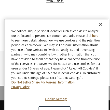
一覧に戻る
We collect unique personal identifier such as cookies to analyze
our traffic and to personalize content and ads. Please click
here
to see more details about how we use cookies and the retention
period of each cookie. We may sell or share information about
your use of our website to/with our analytics and advertising
partners, who may combine it with other information that you
have provided to them or that they have collected from your use
of their services. However, we do not set and use cookies for our
users under 16 years of age. Please click "Reject All Cookies" if
you are under the age of 16 or to reject all cookies. To customize
your cookie settings, please click "Cookie Settings".
Do Not Sell or Share My Personal Information
Privacy Policy
Cookie Settings
サイト
このサイト
個人情報
ソーシャルメデ
Do Not Sell or Share My
RSS
マップ
について
の取扱い
ィアポリシー
Personal Information