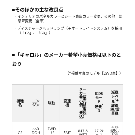
■そのほかの主な改良点
- インテリアのパネルカラーとシート表皮カラー変更、その他一部
意匠変更（全車）
- ディスチャージヘッドランプ（＋オートライトシステム）を採用
（「GS」、「GX」）
■「キャロル」のメーカー希望小売価格は以下のと
おり
※
（
掲載写真のモデル【2WD車】）
メー
減税
カー
JC08
レベ
希望
モー
*4
機種
エン
変速
小売
ド
ル
駆動
名
ジン
機
価格
*
取得
燃費
（消
税/重
3
費税
量税
込）
40%
660
2WD
847,8
27.2k
減税/
GF
DOH
（F
5MT