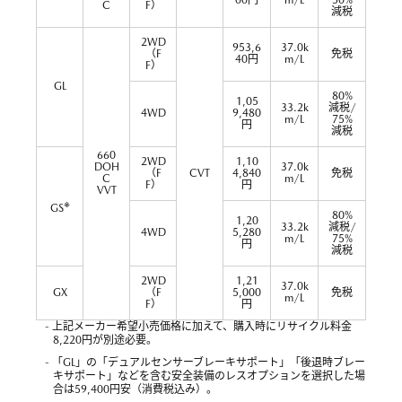
00円
m/L
50%
C
F）
減税
2WD
953,6
37.0k
（F
免税
40円
m/L
F）
GL
80%
1,05
33.2k
減税/
4WD
9,480
m/L
75%
円
減税
660
2WD
1,10
DOH
37.0k
（F
CVT
4,840
免税
C
m/L
F）
円
VVT
※
GS
80%
1,20
33.2k
減税/
4WD
5,280
m/L
75%
円
減税
2WD
1,21
37.0k
GX
（F
5,000
免税
m/L
F）
円
- 上記メーカー希望小売価格に加えて、購入時にリサイクル料金
8,220円が別途必要。
- 「GL」の「デュアルセンサーブレーキサポート」「後退時ブレー
キサポート」などを含む安全装備のレスオプションを選択した場
合は59,400円安（消費税込み）。