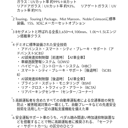
ガラス：UVカット率 約99%＋IRカット
リアドアガラス：UVカット率 約93%、 リアゲートガラス：UV
カット率 約91%
*
2 Touring、Touring L Package、Mist Maroon、Noble Crimsonに標準
装備。15S、XDにメーカーセットオプション
*
3 Bセグメントと呼ばれる全長3,650～4,100mm、1.0L～1.5Lエンジ
ン搭載車クラス
*
4 デミオに標準装備された安全技術
・ アドバンスト・スマート・シティ・ブレーキ・サポート（ア
ドバンストSCBS）
・ AT誤発進抑制制御［前進時］【AT車全車】
・ 車線逸脱警報システム（LDWS）
・ ハイビーム・コントロール・システム（HBC）
・ スマート・シティ・ブレーキ・サポート［後退時］（SCBS
R）
・ AT誤発進抑制制御［後退時］【AT車全車】
・ ブラインド・スポット・モニタリング（BSM）
・ リア・クロス・トラフィック・アラート（RCTA）
・ リアパーキングセンサー（センター/コーナー）
*
5 高齢運転者を含めたすべての自動車運転者による交通事故の発生
防止・被害軽減対策の一環として、自動ブレーキなどの先進安全
技術を活用した一定の運転支援機能を備えた車
*
6 安全運転サポート車のうち、ペダル踏み間違い時加速抑制装置な
どを搭載することで特に高齢運転者に推奨される、「セーフテ
ィ・サポートカーS」の区分のひとつ