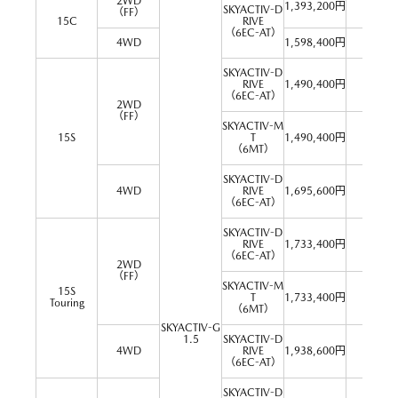
2WD
1,393,200円
－
SKYACTIV-D
（FF）
15C
RIVE
（6EC-AT）
4WD
1,598,400円
－
SKYACTIV-D
RIVE
1,490,400円
－
（6EC-AT）
2WD
（FF）
SKYACTIV-M
15S
T
1,490,400円
－
（6MT）
SKYACTIV-D
4WD
RIVE
1,695,600円
－
（6EC-AT）
SKYACTIV-D
RIVE
1,733,400円
－
（6EC-AT）
2WD
（FF）
SKYACTIV-M
15S
T
1,733,400円
－
Touring
（6MT）
SKYACTIV-G
1.5
SKYACTIV-D
4WD
RIVE
1,938,600円
－
（6EC-AT）
SKYACTIV-D