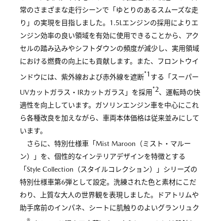
常のさまざまな走行シーンで「ゆとりのあるスムーズな走
り」の実現を目指しました。1.5Lエンジンの採用によりエ
ンジン効率の良い領域を有効に使用できることから、アク
セルの踏み込みやシフトダウンの頻度が減少し、実用領域
における燃費の向上にも貢献します。また、フロントウイ
*1
ンドウには、紫外線および赤外線を遮断
する「スーパー
*2
UVカットガラス・IRカットガラス」を採用
、運転時の快
適性を向上しています。ガソリンエンジン車を中心にこれ
ら各種改良を加えながら、車両本体価格は従来並みにして
います。
さらに、特別仕様車「Mist Maroon（ミスト・マルー
ン）」を、個性的なインテリアデザインを特徴とする
「Style Collection（スタイルコレクション）」シリーズの
特別仕様車第6弾として設定。洗練された色と素材にこだ
わり、上質な大人の世界観を表現しました。ドアトリムや
助手席前のインパネ、シートに肌触りのよいグランリュク
®