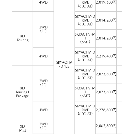
22.8
4WD
RIVE
2,019,600円
[23.0]
（6EC-AT）
SKYACTIV-D
26.4
RIVE
2,014,200円
[26.6]
（6EC-AT）
2WD
（FF）
SKYACTIV-M
XD
T
2,014,200円
30.0
Touring
（6MT）
SKYACTIV-D
22.8
4WD
RIVE
2,219,400円
[23.0]
（6EC-AT）
SKYACTIV
-D 1.5
SKYACTIV-D
26.4
RIVE
2,073,600円
[26.6]
（6EC-AT）
2WD
（FF）
XD
SKYACTIV-M
Touring L
T
2,073,600円
30.0
Package
（6MT）
SKYACTIV-D
22.8
4WD
RIVE
2,278,800円
[23.0]
（6EC-AT）
2WD
2,062,800円
26.4
XD
（FF）
Mist