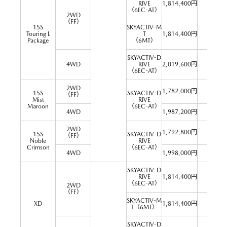
RIVE
1,814,400円
－
（6EC-AT）
2WD
（FF）
15S
SKYACTIV-M
Touring L
T
1,814,400円
－
Package
（6MT）
SKYACTIV-D
4WD
RIVE
2,019,600円
－
（6EC-AT）
2WD
1,782,000円
－
15S
SKYACTIV-D
（FF）
Mist
RIVE
Maroon
（6EC-AT）
4WD
1,987,200円
－
2WD
1,792,800円
－
15S
SKYACTIV-D
（FF）
Noble
RIVE
Crimson
（6EC-AT）
4WD
1,998,000円
－
SKYACTIV-D
26.4
RIVE
1,814,400円
[26.6]
（6EC-AT）
2WD
（FF）
SKYACTIV-M
XD
1,814,400円
30.0
T（6MT）
SKYACTIV-D