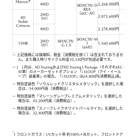
※
Maroon
4WD
2,268,000円
22.8
SKYACTIV-D
RIVE
（6EC-AT）
2WD
2,073,600円
26.4
XD
（FF）
Noble
Crimson
4WD
2,278,800円
22.8
SKYACTIV-M
2WD
SKYACTIV
15MB
T
1,560,600円
19.2
（FF）
-G 1.5
（6MT）
－ 上記価格には保険料、税金（消費税を除く）は含まれておりませ
ん。また購入時リサイクル料金10,330円が別途必要です。
－ [ ] 内は、XD TouringおよびXD Touring L Package（それぞれ6EC-
AT車）のメーカーセットオプション 「i-ELOOP（アイ・イール
ープ）装着車」の場合。「i-ELOOP」は64,800円(消費税込)高。
－ 特別塗装色「ソウルレッドクリスタルメタリック」を選択した場
合は、54,000円高（消費税込）。
－ 特別塗装色「マシーングレープレミアムメタリック」を選択した
場合は、43,200円高（消費税込）。
－ 特別塗装色「スノーフレイクホワイトパールマイカ」を選択した
場合は、32,400円高（消費税込）。
*
1 フロントガラス：UVカット率 約100%＋IRカット、フロントドア