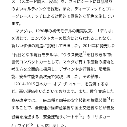
ス
（スエード調人工皮革）を、さらにシートには肌触り
のよいキルティングを採用。また、ディープレッドとブル
ーグレーステッチによる対照的で個性的な配色を施してい
ます。
マツダは、1996年の初代モデルの発売以来、「デミオ」
を通じて、コンパクトカーの概念にとらわれることなく、
新しい価値の創造に挑戦してきました。2014年に発売した
*3
4代目となる現行モデルは、“クラス概念
を打ち破る”新
世代コンパクトカーとして、マツダが有する最新の技術と
考え方を全面的に採用し、デザインや走行性能、環境性
能、安全性能を高次元で実現しました。その結果、
「2014-2015日本カー･オブ･ザ･イヤー」を受賞するな
ど、高い評価をいただいております。また、昨年実施した
*4
商品改良では、上級車種と同等の安全技術を標準装備
と
することで、全機種が経済産業省や国土交通省などが普及
*5
啓発を推進する「安全運転サポート車
」の「サポカー
*6
S・ワイド
」に対応しました。