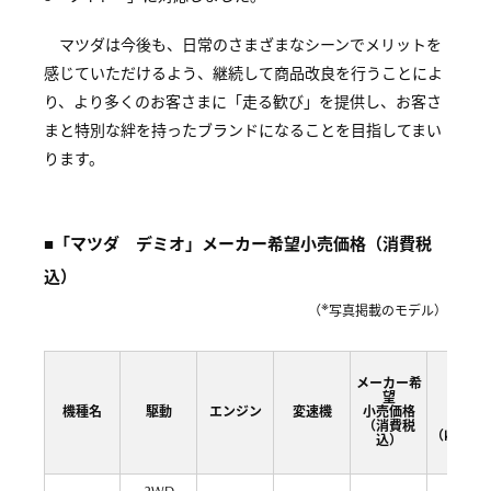
マツダは今後も、日常のさまざまなシーンでメリットを
感じていただけるよう、継続して商品改良を行うことによ
り、より多くのお客さまに「走る歓び」を提供し、お客さ
まと特別な絆を持ったブランドになることを目指してまい
ります。
■「マツダ デミオ」メーカー希望小売価格（消費税
込）
※
（
写真掲載のモデル）
メーカー希
JC08
望
モード
機種名
駆動
エンジン
変速機
小売価格
燃費
（消費税
（km/L）
込）