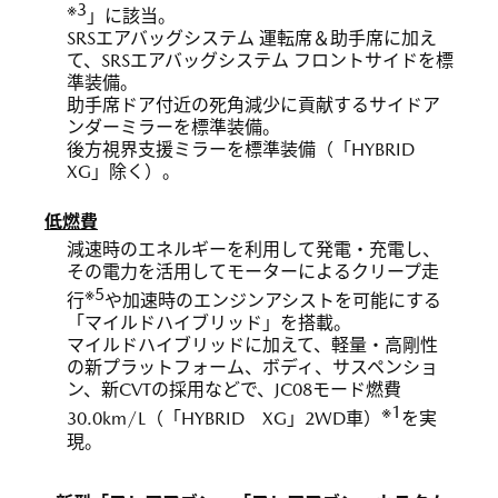
※3
」に該当。
SRSエアバッグシステム 運転席＆助手席に加え
て、SRSエアバッグシステム フロントサイドを標
準装備。
助手席ドア付近の死角減少に貢献するサイドア
ンダーミラーを標準装備。
後方視界支援ミラーを標準装備（「HYBRID
XG」除く）。
低燃費
減速時のエネルギーを利用して発電・充電し、
その電力を活用してモーターによるクリープ走
※5
行
や加速時のエンジンアシストを可能にする
「マイルドハイブリッド」を搭載。
マイルドハイブリッドに加えて、軽量・高剛性
の新プラットフォーム、ボディ、サスペンショ
ン、新CVTの採用などで、JC08モード燃費
※1
30.0km/L（「HYBRID XG」2WD車）
を実
現。