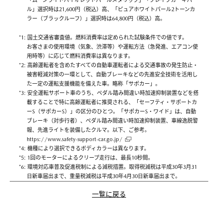
「ムーンライトバイオレットパールメタリック」「ブレイブカーキパー
ル」選択時は21,600円（税込）高、「ピュアホワイトパール2トーンカ
ラー（ブラックルーフ）」選択時は64,800円（税込）高。
*1: 国土交通省審査値。燃料消費率は定められた試験条件での値です。
お客さまの使用環境（気象、渋滞等）や運転方法（急発進、エアコン使
用時等）に応じて燃料消費率は異なります。
*2: 高齢運転者を含めたすべての自動車運転者による交通事故の発生防止・
被害軽減対策の一環として、自動ブレーキなどの先進安全技術を活用し
た一定の運転支援機能を備えた車。略称「サポカー」。
*3: 安全運転サポート車のうち、ペダル踏み間違い時加速抑制装置などを搭
載することで特に高齢運転者に推奨される、「セーフティ・サポートカ
ーS（サポカーS）」の区分のひとつ。「サポカーS・ワイド」は、自動
ブレーキ（対歩行者）、ペダル踏み間違い時加速抑制装置、車線逸脱警
報、先進ライトを装備したクルマ。以下、ご参考。
https://www.safety-support-car.go.jp/
*4: 機種により選択できるボディカラーは異なります。
*5: 1回のモーターによるクリープ走行は、最長10秒間。
*6: 環境対応車普及促進税制による減税措置。取得税減税は平成30年3月31
日新車届出まで、重量税減税は平成30年4月30日新車届出まで。
一覧に戻る