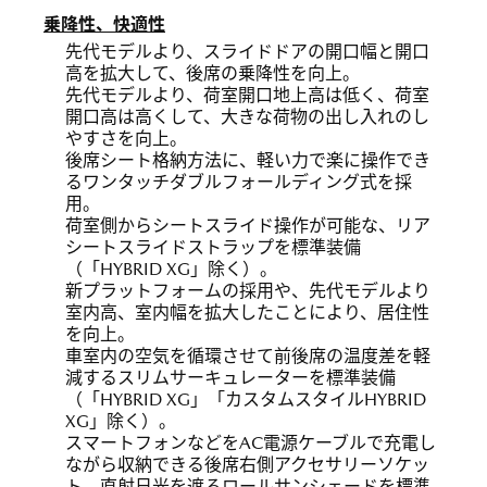
乗降性、快適性
先代モデルより、スライドドアの開口幅と開口
高を拡大して、後席の乗降性を向上。
先代モデルより、荷室開口地上高は低く、荷室
開口高は高くして、大きな荷物の出し入れのし
やすさを向上。
後席シート格納方法に、軽い力で楽に操作でき
るワンタッチダブルフォールディング式を採
用。
荷室側からシートスライド操作が可能な、リア
シートスライドストラップを標準装備
（「HYBRID XG」除く）。
新プラットフォームの採用や、先代モデルより
室内高、室内幅を拡大したことにより、居住性
を向上。
車室内の空気を循環させて前後席の温度差を軽
減するスリムサーキュレーターを標準装備
（「HYBRID XG」「カスタムスタイルHYBRID
XG」除く）。
スマートフォンなどをAC電源ケーブルで充電し
ながら収納できる後席右側アクセサリーソケッ
ト、直射日光を遮るロールサンシェードを標準