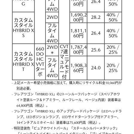
26.4
G
ム
60円
50%
4WD
1,690,2
40% /
2WD
28.2
00円
50%
カスタム
スタイル
フル
HYBRID X
タイ
1,811,1
40% /
26.4
S
ム
60円
50%
4WD
CVT
2WD
1,787,4
20% /
660
25.6
7速
※
00円
25%
カスタム
DO
マニ
スタイル
HC
フル
ュア
HYBRID X
VVT
タイ
1,908,3
20% /
ルモ
24.0
T
ター
ム
60円
25%
ード
ボ
4WD
付
- 上記メーカー希望小売価格に加えて、購入時にリサイクル料金10,060円が
別途必要。
- フレアワゴン「HYBRID XS」の2トーンルーフパッケージ（スペリアホワ
イト塗装ルーフ＆ドアミラー、ルーフレール、ベージュ内装）装着車は
64,800円高（税込）。
- フレアワゴン「HYBRID XS」のアップグレードパッケージ（LEDヘッドラ
ンプ、LEDポジションランプ、LEDサイドターンランプ付ドアミラー、
14インチアルミホイール）装着車は75,600円高（税込）。
- 特別塗装色「ピュアホワイトパール」「スチールシルバーメタリック」