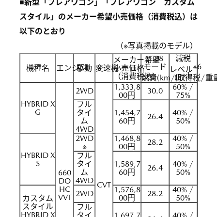
■新型「フレアワゴン」「フレアワゴン カスタム
スタイル」のメーカー希望小売価格（消費税込）は
以下のとおり
（※写真掲載のモデル）
JC08
減税
メーカー希望
モード
※6
機種名
エンジン
駆動
変速機
小売価格
レベル
※1
（消費税込）
燃費(km/L)
（取得税/重
1,333,8
60% /
2WD
30.0
00円
75%
HYBRID X
フル
G
タイ
1,454,7
40% /
26.4
ム
60円
50%
4WD
2WD
1,468,8
40% /
28.2
※
00円
50%
HYBRID X
フル
S
タイ
1,589,7
40% /
26.4
ム
60円
50%
660
4WD
DO
CVT
HC
1,576,8
40% /
2WD
28.2
VVT
00円
50%
カスタム
スタイル
フル
HYBRID X
タイ
1,697,7
40% /