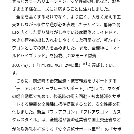
豊富なカラーバリエーション、安全性能の強化など、お客
さまの多様なニーズに対応することに注力しました。
全高を高くするだけでなく、より広く、大きく見える工
夫をしながら個性や遊び心を表現したデザイン、低床で開
口を広くした乗り降りがしやすい後席両側スライドドア、
大きな荷物の出し入れをしやすくした荷室など、軽ハイト
ワゴンとしての魅力を高めました。また、全機種に「マイ
ルドハイブリッド」を搭載、JC08モード燃費
※1
30.0km/L（「HYBRID XG」2WD車）
を達成していま
す。
さらに、前進時の衝突回避・被害軽減をサポートする
「デュアルセンサーブレーキサポート」に加えて、マツダ
の軽自動車で初めて、後退時の衝突回避・被害軽減をサポ
ートする機能を全機種に標準搭載するなど、安全性能を強
化しました。新型『フレアワゴン』『フレアワゴン カス
タムスタイル』は、全機種が経済産業省や国土交通省など
※2
が普及啓発を推進する「安全運転サポート車
」の「サポ