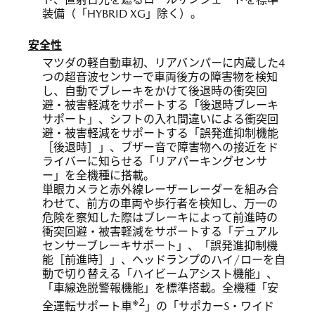
装備（「HYBRID XG」除く）。
安全性
マツダの軽自動車初、リアバンパーに内蔵した4
つの超音波センサーで車両後方の障害物を検知
し、自動でブレーキをかけて後退時の衝突回
避・被害軽減をサポートする「後退時ブレーキ
サポート」、シフトの入れ間違いによる衝突回
避・被害軽減をサポートする「誤発進抑制機能
［後退時］」、ブザー音で障害物への接近をド
ライバーに知らせる「リアパーキングセンサ
ー」を全機種に搭載。
単眼カメラと赤外線レーザーレーダーを組み合
わせて、前方の車両や歩行者を検知し、万一の
危険を察知した際はブレーキによって前進時の
衝突回避・被害軽減をサポートする「デュアル
センサーブレーキサポート」、「誤発進抑制機
能［前進時］」、ヘッドランプのハイ/ローを自
動で切り替える「ハイビームアシスト機能」、
「車線逸脱警報機能」を標準搭載。全機種「安
※2
全運転サポート車
」の「サポカーS・ワイド