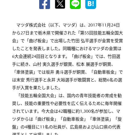
マツダ株式会社（以下、マツダ）は、2017年11月24日
から27日まで栃木県で開催された「第55回技能五輪全国大
会」で「曲げ板金」で出場した竹田 弘平選手が金賞を受賞
したことを発表しました。同職種におけるマツダの金賞は
6大会連続24回目となります。「曲げ板金」では、竹田選
手に続き、山村 実久選手が銀賞、松本 展選手が銅賞、
「車体塗装」では坂井 勇斗選手が銅賞、「自動車板金」で
は末安 秀行選手と永井 大裕選手が敢闘賞と、総勢6名の選
手が入賞を果たしました。
「技能五輪全国大会」は、国内の青年技能者の育成を勧
奨し、技能の重要性や必要性を広く伝えるために毎年開催
されています。今大会は42職種に約1,300名が参加し、マ
ツダからは「曲げ板金」「自動車板金」「車体塗装」「旋
盤」の4種目に11名の社員が、広島県および山口県の代表
選手として出場しました。