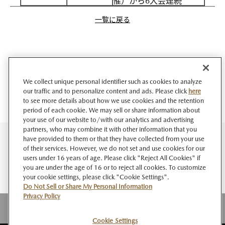
催）から6大会連続
一覧に戻る
We collect unique personal identifier such as cookies to analyze
our traffic and to personalize content and ads. Please click
here
to see more details about how we use cookies and the retention
period of each cookie. We may sell or share information about
your use of our website to/with our analytics and advertising
partners, who may combine it with other information that you
have provided to them or that they have collected from your use
of their services. However, we do not set and use cookies for our
users under 16 years of age. Please click "Reject All Cookies" if
you are under the age of 16 or to reject all cookies. To customize
your cookie settings, please click "Cookie Settings".
Do Not Sell or Share My Personal Information
Privacy Policy
Cookie Settings