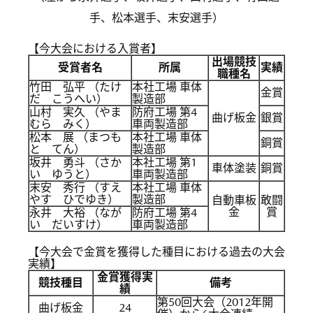
手、松本選手、末安選手）
【今大会における入賞者】
出場競技
受賞者名
所属
実績
職種名
竹田 弘平 （たけ
本社工場 車体
金賞
だ こうへい）
製造部
山村 実久 （やま
防府工場 第4
曲げ板金
銀賞
むら みく）
車両製造部
松本 展 （まつも
本社工場 車体
銅賞
と てん）
製造部
坂井 勇斗 （さか
本社工場 第1
車体塗装
銅賞
い ゆうと）
車両製造部
末安 秀行 （すえ
本社工場 車体
やす ひでゆき）
製造部
自動車板
敢闘
金
賞
永井 大裕 （なが
防府工場 第4
い だいすけ）
車両製造部
【今大会で金賞を獲得した種目における過去の大会
実績】
金賞獲得実
競技種目
備考
績
第50回大会（2012年開
曲げ板金
24