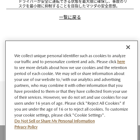
ドライバーが安全に運転できる状態を最大限に確保し、事故のリ
スクを最小限に抑制することを目指したマツダの安全思想。
一覧に戻る
We collect unique personal identifier such as cookies to analyze
our traffic and to personalize content and ads. Please click
here
to see more details about how we use cookies and the retention
period of each cookie. We may sell or share information about
your use of our website to/with our analytics and advertising
partners, who may combine it with other information that you
have provided to them or that they have collected from your use
of their services. However, we do not set and use cookies for our
users under 16 years of age. Please click "Reject All Cookies" if
you are under the age of 16 or to reject all cookies. To customize
your cookie settings, please click "Cookie Settings".
Do Not Sell or Share My Personal Information
Privacy Policy