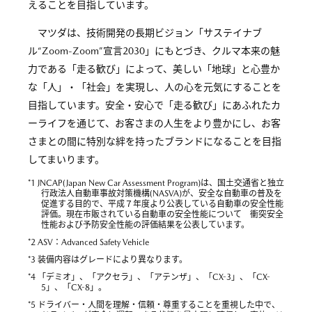
えることを目指しています。
マツダは、技術開発の長期ビジョン「サステイナブ
ル“Zoom-Zoom”宣言2030」にもとづき、クルマ本来の魅
力である「走る歓び」によって、美しい「地球」と心豊か
な「人」・「社会」を実現し、人の心を元気にすることを
目指しています。安全・安心で「走る歓び」にあふれたカ
ーライフを通じて、お客さまの人生をより豊かにし、お客
さまとの間に特別な絆を持ったブランドになることを目指
してまいります。
*1 JNCAP(Japan New Car Assessment Program)は、国土交通省と独立
行政法人自動車事故対策機構(NASVA)が、安全な自動車の普及を
促進する目的で、平成７年度より公表している自動車の安全性能
評価。現在市販されている自動車の安全性能について 衝突安全
性能および予防安全性能の評価結果を公表しています。
*2 ASV：Advanced Safety Vehicle
*3 装備内容はグレードにより異なります。
*4 「デミオ」、「アクセラ」、「アテンザ」、「CX-3」、「CX-
5」、「CX-8」。
*5 ドライバー・人間を理解・信頼・尊重することを重視した中で、