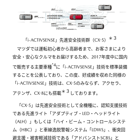
＊３
「i-ACTIVSENSE」先進安全技術群（CX-5）
マツダでは運転初心者から高齢者まで、お客さまにより
安全・安心なクルマをお届けするため、2017年度中に国内
*4
で販売する主要車種
に「i-ACTIVSENSE」技術を標準装備
することを公表しており、この度、好成績を収めた同様の
「i-ACTIVSENSE」技術は、CX-5のみならず、アクセラ、
＊３
アテンザ、CX-8にも搭載
しております。
「CX-5」は先進安全技術として全機種に、認知支援技術
である先進ライト「アダプティブ・LED・ヘッドライト
（ALH）」もしくは「ハイ・ビーム・コントロールシステ
ム（HBC）」と車線逸脱警報システム「LDWS」、衝突回
避支援・被害軽減技術である「アドバンストSCBS」と