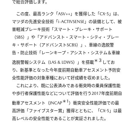
で総合評価します。
この度、最高ランク「ASV++」を獲得した「CX-5」は、
マツダの先進安全技術「i-ACTIVSENSE」の装備として、被
害軽減ブレーキ技術「スマート・ブレーキ・サポート
（SBS）」や「アドバンスト・スマート・シティ・ブレー
キ・サポート（アドバンストSCBS）」、車線の逸脱警
告・防止技術「レーンキープ・アシスト・システム＆車線
＊３
逸脱警報システム（LAS & LDWS）」を搭載
してお
り、新基準となった今年度前期自動車アセスメント予防安
全性能評価の対象車種において好成績を収めました。
これにより、既に公表済みである衝突時の乗員保護性能
や歩行者保護性能などについて評価を行う2017年度前期自
＊1
動車アセスメント（JNCAP
）衝突安全性能評価での最
高評価「ファイブスター賞」獲得とともに、「CX-5」は最
高レベルの安全性能であることが実証されました。