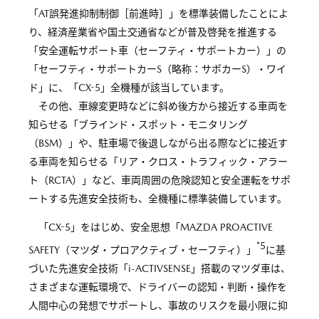
「AT誤発進抑制制御［前進時］」を標準装備したことによ
り、経済産業省や国土交通省などが普及啓発を推進する
「安全運転サポート車（セーフティ・サポートカー）」の
「セーフティ・サポートカーS（略称：サポカーS）・ワイ
ド」に、「CX-5」全機種が該当しています。
その他、車線変更時などに斜め後方から接近する車両を
知らせる「ブラインド・スポット・モニタリング
（BSM）」や、駐車場で後退しながら出る際などに接近す
る車両を知らせる「リア・クロス・トラフィック・アラー
ト（RCTA）」など、車両周囲の危険認知と安全運転をサポ
ートする先進安全技術も、全機種に標準装備しています。
「CX-5」をはじめ、安全思想「MAZDA PROACTIVE
*5
SAFETY（マツダ・プロアクティブ・セーフティ）」
に基
づいた先進安全技術「i-ACTIVSENSE」搭載のマツダ車は、
さまざまな運転環境で、ドライバーの認知・判断・操作を
人間中心の発想でサポートし、事故のリスクを最小限に抑