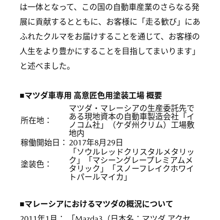
は一体となって、この国の自動車産業のさらなる発
展に貢献するとともに、お客様に「走る歓び」にあ
ふれたクルマをお届けすることを通じて、お客様の
人生をより豊かにすることを目指してまいります」
と述べました。
■マツダ車専用 高意匠色用塗装工場 概要
マツダ・マレーシアの生産委託先で
ある現地資本の自動車製造会社「イ
所在地：
ノコム社」（ケダ州クリム）工場敷
地内
稼働開始日：
2017年8月29日
「ソウルレッドクリスタルメタリッ
ク」「マシーングレープレミアムメ
塗装色：
タリック」「スノーフレイクホワイ
トパールマイカ」
■マレーシアにおけるマツダの概況について
2011年1月： 「Mazda3（日本名：マツダ アクセ