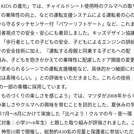
FOR KIDS の進化」では、チャイルドシート使用時のクルマへの取
ての乗降性の向上、などの運転支援システムによる運転者の心
から守るタッチセンサー付「パワーリフトゲート」など、これ
護者視点での安全・安心にも着目しました。キッズデザイン協
、「歩行者としての子どもの安全、子どもによるエンジンの誤
での安全技術に加え、『運転する母親と同乗する子どもへの配
組み、子どもを抱きかかえての乗降性に配慮したドア開度の変
が求められるシーンでの運転支援機能など、具体的かつ細部に
案は素晴らしい。」との評価をいただきました。これらの技術
どの一部の車種に採用しています。
のづくりの楽しさを感じよう」では、マツダが2008年から1
の楽しさやクルマへの興味を育むことを目的とした、夏休みの
6年7月〜8月にかけて実施した「比べよう！クルマの今・昔〜環
対象：小学3〜6年生）と題した取り組みが評価されました。
神奈川県で開催し、総勢約430名の児童と保護者に参加いただ