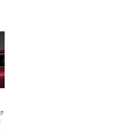
」
ク
実