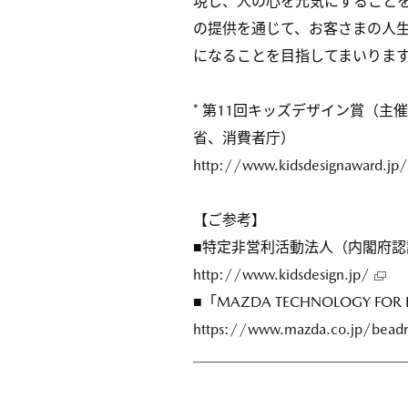
現し、人の心を元気にすること
の提供を通じて、お客さまの人
になることを目指してまいりま
* 第11回キッズデザイン賞（
省、消費者庁）
http://www.kidsdesignaward.jp
【ご参考】
■特定非営利活動法人（内閣府認
http://www.kidsdesign.jp/
■「MAZDA TECHNOLOGY FO
https://www.mazda.co.jp/beadri