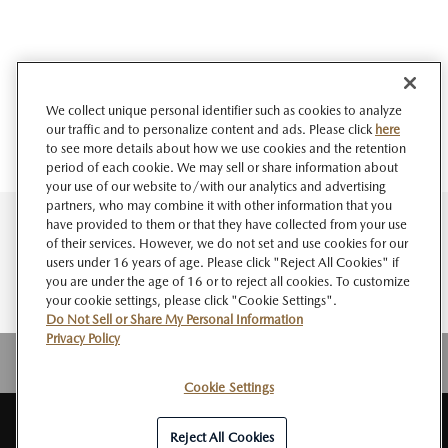
We collect unique personal identifier such as cookies to analyze
our traffic and to personalize content and ads. Please click
here
to see more details about how we use cookies and the retention
period of each cookie. We may sell or share information about
your use of our website to/with our analytics and advertising
partners, who may combine it with other information that you
have provided to them or that they have collected from your use
of their services. However, we do not set and use cookies for our
users under 16 years of age. Please click "Reject All Cookies" if
you are under the age of 16 or to reject all cookies. To customize
your cookie settings, please click "Cookie Settings".
Do Not Sell or Share My Personal Information
Privacy Policy
Cookie Settings
サイト
このサイト
個人情報
ソーシャルメデ
Do Not Sell or Share My
RSS
マップ
について
の取扱い
ィアポリシー
Personal Information
Reject All Cookies