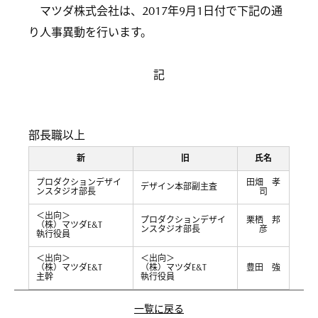
マツダ株式会社は、2017年9月1日付で下記の通
り人事異動を行います。
記
部長職以上
新
旧
氏名
プロダクションデザイ
田畑 孝
デザイン本部副主査
ンスタジオ部長
司
＜出向＞
プロダクションデザイ
栗栖 邦
（株）マツダE&T
ンスタジオ部長
彦
執行役員
＜出向＞
＜出向＞
（株）マツダE&T
（株）マツダE&T
豊田 強
主幹
執行役員
一覧に戻る