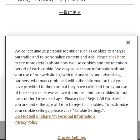
一覧に戻る
We collect unique personal identifier such as cookies to analyze
our traffic and to personalize content and ads. Please click
here
to see more details about how we use cookies and the retention
period of each cookie. We may sell or share information about
your use of our website to/with our analytics and advertising
partners, who may combine it with other information that you
have provided to them or that they have collected from your use
of their services. However, we do not set and use cookies for our
users under 16 years of age. Please click "Reject All Cookies" if
you are under the age of 16 or to reject all cookies. To customize
your cookie settings, please click "Cookie Settings".
Do Not Sell or Share My Personal Information
Privacy Policy
Cookie Settings