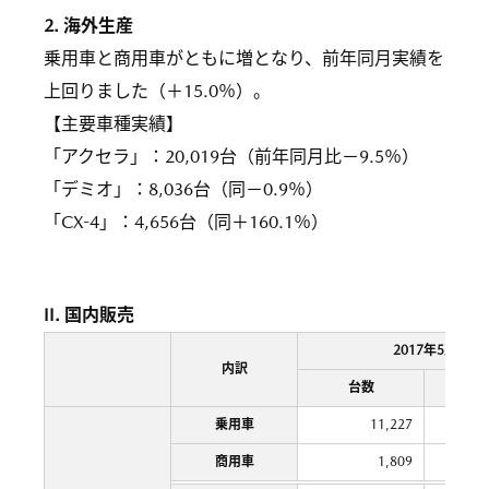
2. 海外生産
乗用車と商用車がともに増となり、前年同月実績を
上回りました（＋15.0％）。
【主要車種実績】
「アクセラ」：20,019台（前年同月比－9.5％）
「デミオ」：8,036台（同－0.9％）
「CX-4」：4,656台（同＋160.1％）
II. 国内販売
2017年5月
内訳
台数
前年比
乗用車
11,227
商用車
1,809