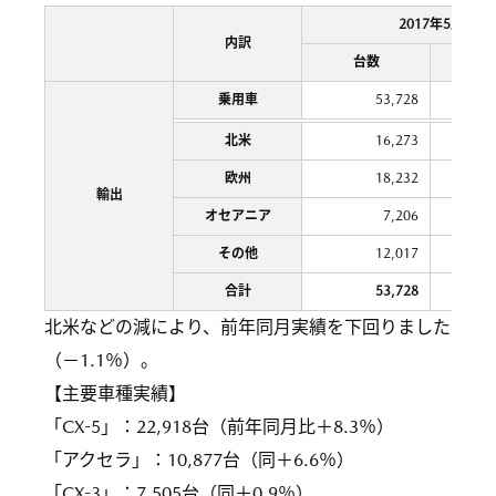
2017年5月
内訳
台数
前年比
乗用車
53,728
北米
16,273
欧州
18,232
輸出
オセアニア
7,206
その他
12,017
合計
53,728
北米などの減により、前年同月実績を下回りました
（－1.1％）。
【主要車種実績】
「CX-5」：22,918台（前年同月比＋8.3％）
「アクセラ」：10,877台（同＋6.6％）
「CX-3」：7,505台（同＋0.9％）