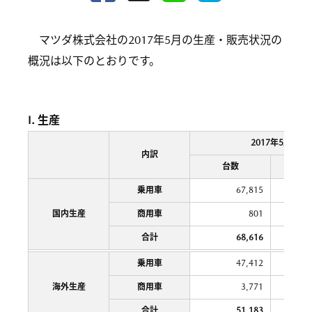
マツダ株式会社の2017年5月の生産・販売状況の
概況は以下のとおりです。
I. 生産
2017年5月
内訳
台数
前年比
乗用車
67,815
国内生産
商用車
801
合計
68,616
乗用車
47,412
海外生産
商用車
3,771
合計
51,183