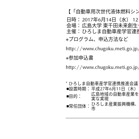
【「自動車用次世代液体燃料シン
日時：
2017年6月14日（水） 1
会場：
広島大学 東千田未来創生
主催：
ひろしま自動車産学官連
※プログラム、申込方法など
http://www.chugoku.meti.go.jp
※参加申込書
http://www.chugoku.meti.go.j
* ひろしま自動車産学官連携推進会議
■設置時期：
平成27年6月11日（木）
広島地域の自動車産業を
■目的：
実な実現
ひろしま産業振興機構、
■常任団体：
市