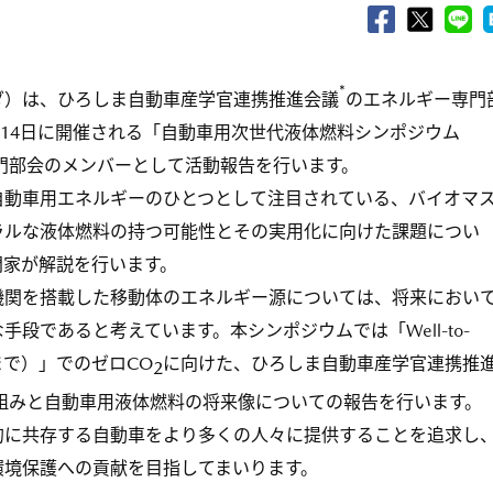
*
）は、ひろしま自動車産学官連携推進会議
のエネルギー専門
6月14日に開催される「自動車用次世代液体燃料シンポジウム
専門部会のメンバーとして活動報告を行います。
動車用エネルギーのひとつとして注目されている、バイオマ
ラルな液体燃料の持つ可能性とその実用化に向けた課題につい
門家が解説を行います。
関を搭載した移動体のエネルギー源については、将来におい
段であると考えています。本シンポジウムでは「Well-to-
まで）」でのゼロCO
に向けた、ひろしま自動車産学官連携推
2
組みと自動車用液体燃料の将来像についての報告を行います。
に共存する自動車をより多くの人々に提供することを追求し
環境保護への貢献を目指してまいります。