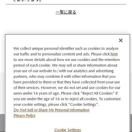
一覧に戻る
We collect unique personal identifier such as cookies to analyze
our traffic and to personalize content and ads. Please click
here
to see more details about how we use cookies and the retention
period of each cookie. We may sell or share information about
your use of our website to/with our analytics and advertising
partners, who may combine it with other information that you
have provided to them or that they have collected from your use
of their services. However, we do not set and use cookies for our
users under 16 years of age. Please click "Reject All Cookies" if
you are under the age of 16 or to reject all cookies. To customize
your cookie settings, please click "Cookie Settings".
Do Not Sell or Share My Personal Information
Privacy Policy
Cookie Settings