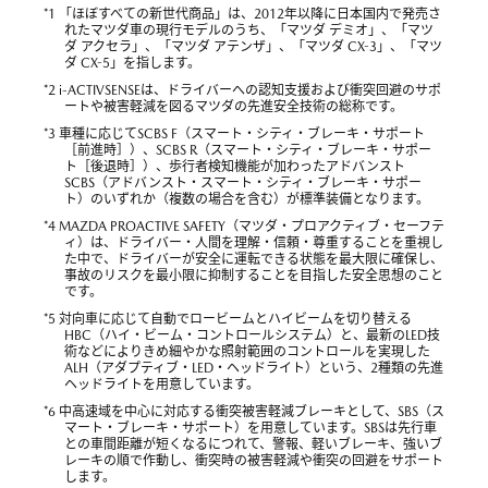
*1 「ほぼすべての新世代商品」は、2012年以降に日本国内で発売さ
れたマツダ車の現行モデルのうち、「マツダ デミオ」、「マツ
ダ アクセラ」、「マツダ アテンザ」、「マツダ CX-3」、「マツ
ダ CX-5」を指します。
*2 i-ACTIVSENSEは、ドライバーへの認知支援および衝突回避のサポ
ートや被害軽減を図るマツダの先進安全技術の総称です。
*3 車種に応じてSCBS F（スマート・シティ・ブレーキ・サポート
［前進時］）、SCBS R（スマート・シティ・ブレーキ・サポー
ト［後退時］）、歩行者検知機能が加わったアドバンスト
SCBS（アドバンスト・スマート・シティ・ブレーキ・サポー
ト）のいずれか（複数の場合を含む）が標準装備となります。
*4 MAZDA PROACTIVE SAFETY（マツダ・プロアクティブ・セーフテ
ィ）は、ドライバー・人間を理解・信頼・尊重することを重視し
た中で、ドライバーが安全に運転できる状態を最大限に確保し、
事故のリスクを最小限に抑制することを目指した安全思想のこと
です。
*5 対向車に応じて自動でロービームとハイビームを切り替える
HBC（ハイ・ビーム・コントロールシステム）と、最新のLED技
術などによりきめ細やかな照射範囲のコントロールを実現した
ALH（アダプティブ・LED・ヘッドライト）という、2種類の先進
ヘッドライトを用意しています。
*6 中高速域を中心に対応する衝突被害軽減ブレーキとして、SBS（ス
マート・ブレーキ・サポート）を用意しています。SBSは先行車
との車間距離が短くなるにつれて、警報、軽いブレーキ、強いブ
レーキの順で作動し、衝突時の被害軽減や衝突の回避をサポート
します。