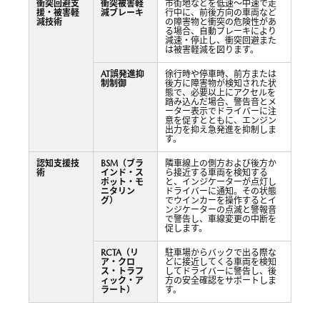
衝突回避支
衝突被害軽
市街地などを低速〜中速で走
援・被害軽
減ブレーキ
行中に、前後方向の車両など
減技術
の障害物と衝突の危険性があ
る場合、自動ブレーキにより
減速・停止し、衝突回避また
は被害軽減を図ります。
AT誤発進抑
徐行時や停車時、前方または
制制御
後方に障害物が検知された状
態で、必要以上にアクセルを
踏み込んだ場合、警告音とメ
ーター表示でドライバーに注
意を促すとともに、エンジン
出力を抑え急発進を抑制しま
す。
認知支援技
BSM（ブラ
隣車線上の側方および後方か
術
インド・ス
ら接近する車両を検知する
ポット・モ
と、インジケーターが点灯し
ニタリン
ドライバーに通知。その状態
グ）
でウインカーを操作するとイ
ンジケーターの点滅と警報音
で警告し、車線変更の中断を
促します。
RCTA（リ
駐車場からバックで出る際な
ア・クロ
どに接近してくる車両を検知
ス・トラフ
してドライバーに警告し、後
ィック・ア
方の安全確認をサポートしま
ラート）
す。