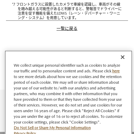
*7 フロントガラスに設置したカメラで車線を認識し、車両がその線
を踏み越える可能性があると判断すると、警報音でドライバーに
注意を促す機能を備えたLDWS（レーン・デパーチャー・ワーニ
ング・システム）を用意しています。
一覧に戻る
We collect unique personal identifier such as cookies to analyze
our traffic and to personalize content and ads. Please click
here
to see more details about how we use cookies and the retention
period of each cookie. We may sell or share information about
your use of our website to/with our analytics and advertising
partners, who may combine it with other information that you
have provided to them or that they have collected from your use
of their services. However, we do not set and use cookies for our
users under 16 years of age. Please click "Reject All Cookies" if
you are under the age of 16 or to reject all cookies. To customize
your cookie settings, please click "Cookie Settings".
Do Not Sell or Share My Personal Information
Privacy Policy