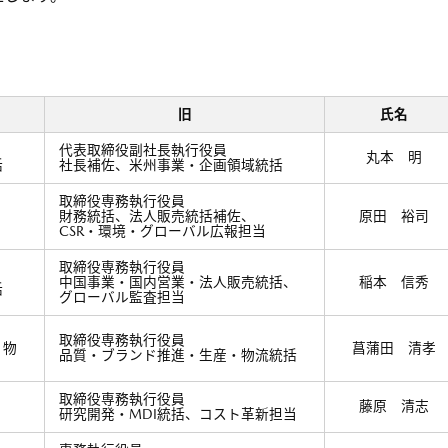
旧
氏名
代表取締役副社長執行役員
丸本 明
括
社長補佐、米州事業・企画領域統括
取締役専務執行役員
財務統括、法人販売統括補佐、
原田 裕司
CSR・環境・グローバル広報担当
取締役専務執行役員
中国事業・国内営業・法人販売統括、
稲本 信秀
括
グローバル監査担当
取締役専務執行役員
・物
菖蒲田 清孝
品質・ブランド推進・生産・物流統括
取締役専務執行役員
藤原 清志
研究開発・MDI統括、コスト革新担当