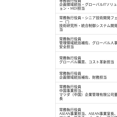
専務執行役員
企画領域統括・グローバルITソリ
ョン・MDI担当
常務執行役員・シニア技術開発フ
ー（*）
技術研究所・統合制御システム開
当
常務執行役員
管理領域統括補佐、グローバル人
安全担当
常務執行役員
グローバル購買、コスト革新担当
常務執行役員
企画領域統括補佐、財務担当
常務執行役員
中国事業担当、
マツダ（中国）企業管理有限公司
長
常務執行役員
ASEAN事業担当、ASEAN事業室長