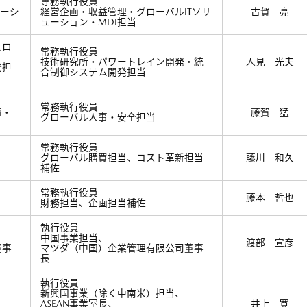
専務執行役員
ューシ
経営企画・収益管理・グローバルITソリ
古賀 亮
ューション・MDI担当
ェロ
常務執行役員
技術研究所・パワートレイン開発・統
人見 光夫
発担
合制御システム開発担当
常務執行役員
事・
藤賀 猛
グローバル人事・安全担当
常務執行役員
グローバル購買担当、コスト革新担当
藤川 和久
補佐
常務執行役員
藤本 哲也
財務担当、企画担当補佐
執行役員
中国事業担当、
渡部 宣彦
董事
マツダ（中国）企業管理有限公司董事
長
執行役員
新興国事業（除く中南米）担当、
、
ASEAN事業室長、
井上 寛