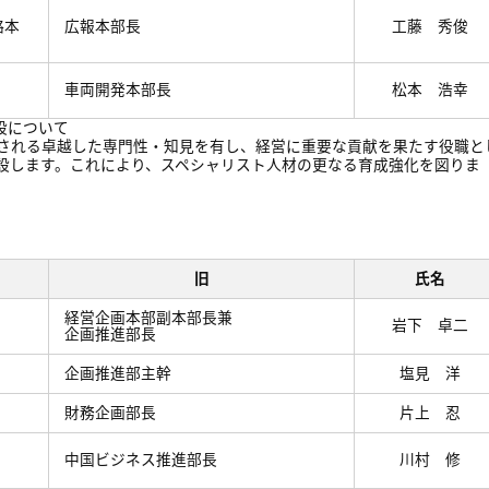
略本
広報本部長
工藤 秀俊
車両開発本部長
松本 浩幸
設について
される卓越した専門性・知見を有し、経営に重要な貢献を果たす役職と
設します。これにより、スペシャリスト人材の更なる育成強化を図りま
旧
氏名
経営企画本部副本部長兼
岩下 卓二
企画推進部長
企画推進部主幹
塩見 洋
財務企画部長
片上 忍
中国ビジネス推進部長
川村 修