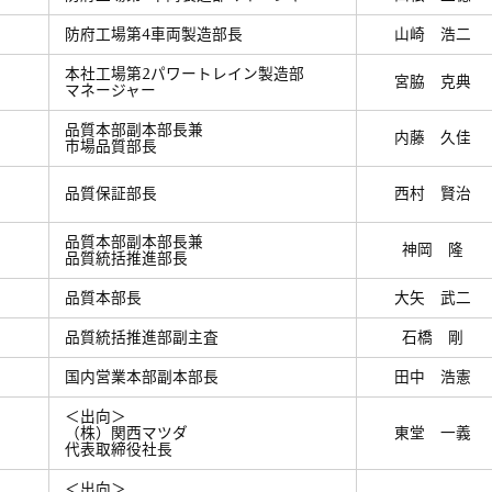
防府工場第4車両製造部長
山崎 浩二
本社工場第2パワートレイン製造部
宮脇 克典
マネージャー
品質本部副本部長兼
内藤 久佳
市場品質部長
品質保証部長
西村 賢治
品質本部副本部長兼
神岡 隆
品質統括推進部長
品質本部長
大矢 武二
品質統括推進部副主査
石橋 剛
国内営業本部副本部長
田中 浩憲
＜出向＞
（株）関西マツダ
東堂 一義
代表取締役社長
＜出向＞