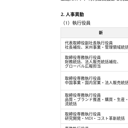
2. 人事異動
（1）執行役員
新
代表取締役副社長執行役員
社長補佐、米州事業・管理領域統
取締役専務執行役員
財務統括、法人販売統括補佐、
グローバル広報担当
取締役専務執行役員
中国事業・国内営業・法人販売統
取締役専務執行役員
品質・ブランド推進・購買・生産
流統括
取締役専務執行役員
研究開発・MDI・コスト革新統括