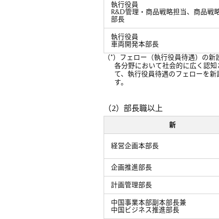
執行役員
R&D管理・商品戦略担当、商品戦
部長
執行役員
車両開発本部長
（*）フェロー（執行役員待遇）の新
各分野において社会的に広く認知
て、執行役員待遇のフェローを新
す。
（2）部長職以上
新
経営企画本部長
企画推進部長
計画管理部長
中国事業本部副本部長兼
中国ビジネス推進部長