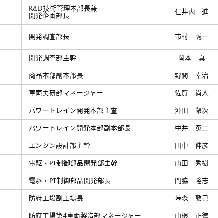
R&D技術管理本部長兼
仁井内 進
開発企画部長
開発調査部長
市村 誠一
開発調査部主幹
岡本 真
商品本部副本部長
野間 幸治
車両実研部マネージャー
佐賀 尚人
パワートレイン開発本部主査
沖田 齢次
パワートレイン開発本部副本部長
中井 英二
エンジン設計部主幹
田中 伸彦
電駆・PT制御部品開発部主幹
山田 秀樹
電駆・PT制御部品開発部長
門脇 隆志
防府工場副工場長
垰森 敦己
防府工場第4車両製造部マネージャー
山根 正徳