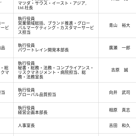
,
マツダ・サウス・イースト・アジア,
Ltd.社長
執行役員
ロー
営業領域総括、ブランド推進・グロー
青山 裕大
サービ
バルマーケティング・カスタマーサービ
ス担当
執行役員
商品
廣瀬 一郎
パワートレイン開発本部長
執行役員
書・総
秘書・総務・法務・コンプライアンス・
吉原 誠
スクマ
リスクマネジメント・病院担当、総
務・法務室長
執行役員
担当
向井 武司
グローバル品質担当
執行役員
相原 真志
経営企画本部長
人事室長
吉田 和久