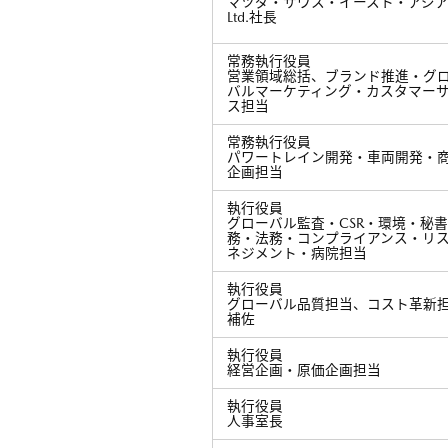
マツダ・サウス・イースト・アジア
Ltd.社長
常務執行役員
営業領域総括、ブランド推進・グ
バルマーケティング・カスタマー
ス担当
常務執行役員
パワートレイン開発・車両開発・
企画担当
執行役員
グローバル監査・CSR・環境・秘
務・法務・コンプライアンス・リ
ネジメント・病院担当
執行役員
グローバル品質担当、コスト革新
補佐
執行役員
経営企画・原価企画担当
執行役員
人事室長