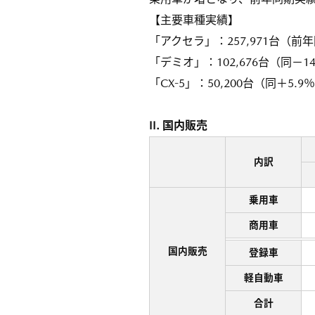
【主要車種実績】
「アクセラ」：257,971台（前年
「デミオ」：102,676台（同－14
「CX-5」：50,200台（同＋5.9
II. 国内販売
内訳
乗用車
商用車
国内販売
登録車
軽自動車
合計