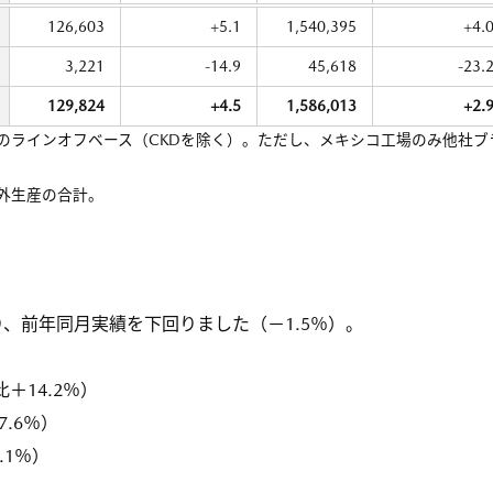
126,603
+5.1
1,540,395
+4.
3,221
-14.9
45,618
-23.
129,824
+4.5
1,586,013
+2.
のラインオフベース（CKDを除く）。ただし、メキシコ工場のみ他社ブ
外生産の合計。
、前年同月実績を下回りました（－1.5％）。
比＋14.2％）
7.6％）
.1％）