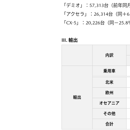
「デミオ」：57,313台（前年同月
「アクセラ」：26,314台（同＋6
「CX-5」：20,226台（同－25.
III. 輸出
内訳
乗用車
北米
欧州
輸出
オセアニア
その他
合計