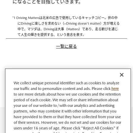
になることを目指していきます。
*1 Driving Mattersは北米の広告で使用しているキャッチコピー。世の中
にDrivingに楽しさを求めない（=Driving doesn't matter）方が増える
中で、マツダは、Drivingは大事（Matters）であり、走る歓びを通じ
て人生の輝きを提供する、という意志を表す。
一覧に戻る
We collect unique personal identifier such as cookies to analyze
our traffic and to personalize content and ads. Please click
here
to see more details about how we use cookies and the retention
period of each cookie. We may sell or share information about
your use of our website to/with our analytics and advertising
partners, who may combine it with other information that you
have provided to them or that they have collected from your use
of their services. However, we do not set and use cookies for our
users under 16 years of age. Please click "Reject All Cookies" if