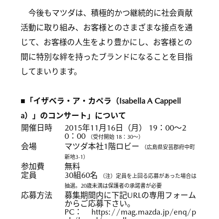
今後もマツダは、積極的かつ継続的に社会貢献
活動に取り組み、お客様とのさまざまな接点を通
じて、お客様の人生をより豊かにし、お客様との
間に特別な絆を持ったブランドになることを目指
してまいります。
■「イザベラ・ア・カペラ（Isabella A Cappell
a）」のコンサート」について
開催日時
2015年11月16日（月） 19：00～2
0：00
（受付開始 18：30～）
会場
マツダ本社1階ロビー
（広島県安芸郡府中町
新地3-1）
参加費
無料
定員
30組60名
（注）定員を上回る応募があった場合は
抽選。20歳未満は保護者の承諾書が必要
応募方法
募集期間内に下記URLの専用フォーム
からご応募下さい。
PC：
https://mag.mazda.jp/enq/p