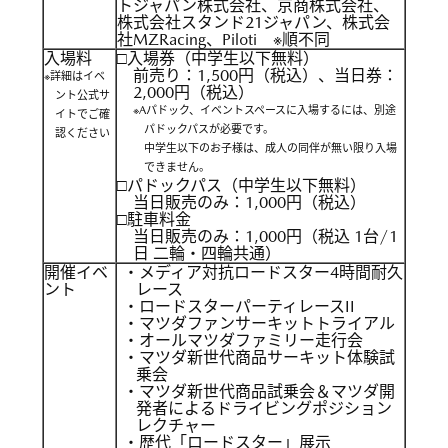
トジャパン株式会社、京商株式会社、
株式会社スタンド21ジャパン、株式会
社MZRacing、Piloti ※順不同
入場料
□入場券（中学生以下無料）
前売り：1,500円（税込）、当日券：
※詳細はイベ
2,000円（税込）
ント公式サ
※Aパドック、イベントスペースに入場するには、別途
イトでご確
パドックパスが必要です。
認ください
中学生以下のお子様は、成人の同伴が無い限り入場
できません。
□パドックパス（中学生以下無料）
当日販売のみ：1,000円（税込）
□駐車料金
当日販売のみ：1,000円（税込 1台/1
日 二輪・四輪共通）
開催イベ
・メディア対抗ロードスター4時間耐久
ント
レース
・ロードスターパーティレースII
・マツダファンサーキットトライアル
・オールマツダファミリー走行会
・マツダ新世代商品サーキット体験試
乗会
・マツダ新世代商品試乗会＆マツダ開
発者によるドライビングポジション
レクチャー
・歴代「ロードスター」展示