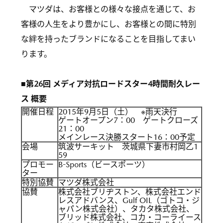
マツダは、お客様との様々な接点を通じて、お
客様の人生をより豊かにし、お客様との間に特別
な絆を持ったブランドになることを目指してまい
ります。
■第26回 メディア対抗ロードスター4時間耐久レー
ス 概要
開催日程
2015年9月5日（土） ※雨天決行
ゲートオープン7：00 ゲートクローズ
21：00
メインレース決勝スタート16：00予定
会場
筑波サーキット 茨城県下妻市村岡乙1
59
プロモー
B-Sports（ビースポーツ）
ター
特別協賛
マツダ株式会社
協賛
株式会社ブリヂストン、株式会社エンド
レスアドバンス、Gulf OIL（ゴトコ・ジ
ャパン株式会社）、タカタ株式会社、
ブリッド株式会社、コカ・コーライース