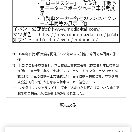
・「ロードスター」「デミオ」市販予
定モータースポーツベース車参考展
示
・自動車メーカー各社のワンメイクレ
ース車両等の展示 他
イベント公式サイト
http://www.media4tai.com/
マツダ告
https://newsroom.mazda.com/ja/ab
知サイト
out/carlife/event/endurance/
*1 1989年に第1回大会を開催。1991年のみ未開催。今回で26回目の開
催。
*2 トヨタ自動車株式会社、本田技研工業株式会社（株式会社本田技術研
究所）、富士重工業株式会社（スバルテクニカインターナショナル株
式会社）、三菱自動車工業株式会社、日産自動車株式会社、マツダ株
式会社（順不同）からなる自動車メーカー連合チーム
*3 マツダオフィシャルサイトにて申し込まれたお客さまの中から抽選で
10組をご招待。既に応募は締め切られました。
一覧に戻る