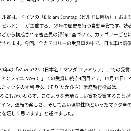
、ドイツの「Bild am Sonntag（ビルド日曜版）」およ
（オートビルド）」が主催する、39年の歴史を持つ自動車賞です。読
などから構成される審査員の評価に基づいて、カテゴリーごと
定されます。今回、全カテゴリーの受賞車の中で、日本車は新
89年の「Mazda323（日本名：マツダ ファミリア）」での受賞
本名：アンフィニ MS-6）」での受賞に続き4回目です。11月11日に
たマツダの素利 孝久（そり たかひさ）常務執行役員は、
であるにもかかわらず、このような素晴らしい賞を受賞することが
ザイン、運転の楽しさ、そして高い環境性能といったマツダ車
とを嬉しく思います」と述べました。