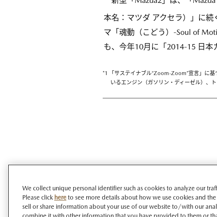
新型「Mazda2」は、「Mazda
本名：マツダ アクセラ）」に続く
マ「魂動（こどう）-Soul of
も、今年10月に「2014-15
*1 「サステイナブル“Zoom-Zoom”宣
いるエンジン（ガソリン・ディーゼル）、ト
We collect unique personal identifier such as cookies to analyze our tra
Please click
here
to see more details about how we use cookies and the
sell or share information about your use of our website to/with our ana
combine it with other information that you have provided to them or tha