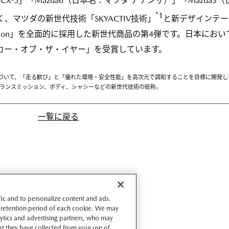
 CX-5」「Mazda6（日本名：マツダ アテンザ）」「Mazda3（
*1
、マツダの新世代技術「SKYACTIV技術」
と新デザインテー
 Motion」を全面的に採用した新世代商品の第4弾です。日本におい
 日本カー・オブ・ザ・イヤー」を受賞しています。
言」に基づいて、「走る歓び」と「優れた環境・安全性能」を高次元で調和することを目標に開発し
ランスミッション、ボディ、シャシーなどの新世代技術の総称。
一覧に戻る
ffic and to personalize content and ads.
 retention period of each cookie. We may
lytics and advertising partners, who may
t they have collected from your use of