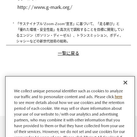
http://www.g-mark.org/
* 「サステイナブル“Zoom-Zoom”宣言」に基づいて、「走る歓び」と
「優れた環境・安全性能」を高次元で調和することを目標に開発してい
るエンジン（ガソリン・ディーゼル）、トランスミッション、ボディ、
シャシーなどの新世代技術の総称。
一覧に戻る
We collect unique personal identifier such as cookies to analyze
our traffic and to personalize content and ads. Please click
here
to see more details about how we use cookies and the retention
period of each cookie. We may sell or share information about
your use of our website to/with our analytics and advertising
partners, who may combine it with other information that you
have provided to them or that they have collected from your use
of their services. However, we do not set and use cookies for our