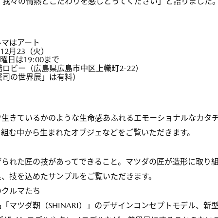
、我々の情熱とこだわりを感じとってください」と語りました
 クルマはアート
12月23（火）
※金曜日は19:00まで
階ロビー（広島県広島市中区上幟町2-22）
憲司の世界展」は有料）
で生きているかのような生命感あふれるエモーショナルなカタ
り組む中から生まれたオブジェなどをご覧いただきます。
げられた匠の技があってできること。マツダの匠が造形に取り
具、技を込めたサンプルをご覧いただきます。
のクルマたち
「マツダ靭（SHINARI）」のデザインコンセプトモデル、新