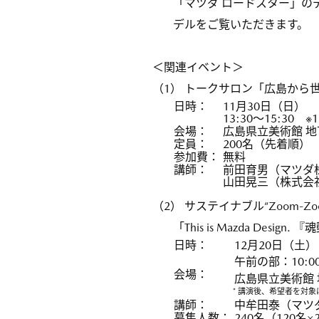
「マツダ ロードスター」の
デルをご覧いただきます。
＜関連イベント＞
（1） トークサロン「広島から
日時：
11月30日（日）
13:30～15:30 
会場：
広島県立美術館 地
定員：
200名（先着順）
参加費：
無料
講師：
前田育男（マツダ
山田晃三（株式会
（2） サステイナブル“Zoom-Zoo
「This is Mazda De
日時：
12月20日（土）
午前の部：10:0
会場：
広島県立美術館
* 講演後、希望者を対
講師：
中牟田泰（マツ
募集人数：
240名（120名