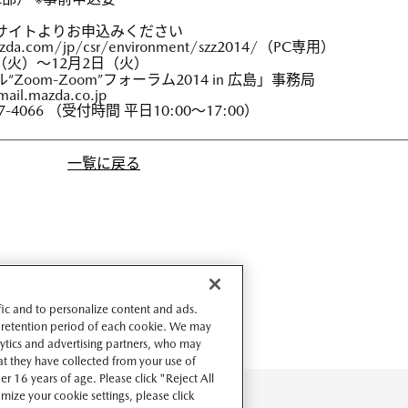
サイトよりお申込みください
azda.com/jp/csr/environment/szz2014/
（PC専用）
日（火）～12月2日（火）
Zoom-Zoom”フォーラム2014 in 広島」事務局
ail.mazda.co.jp
7-4066 （受付時間 平日10:00～17:00）
一覧に戻る
ffic and to personalize content and ads.
 retention period of each cookie. We may
lytics and advertising partners, who may
t they have collected from your use of
r 16 years of age. Please click "Reject All
omize your cookie settings, please click