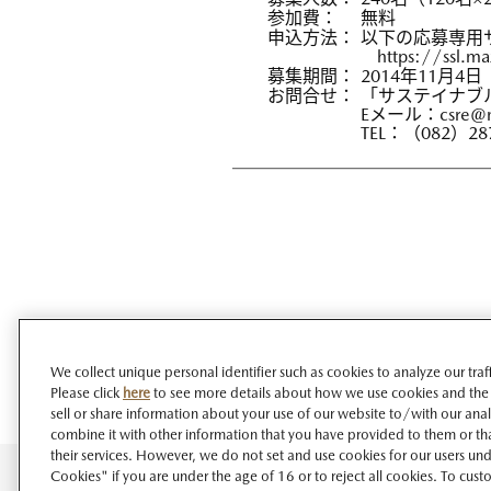
参加費：
無料
申込方法：
以下の応募専用
https://ssl.m
募集期間：
2014年11月4
お問合せ：
「サステイナブル“
Eメール：
csre@m
TEL：（082）28
We collect unique personal identifier such as cookies to analyze our tra
Please click
here
to see more details about how we use cookies and the
sell or share information about your use of our website to/with our ana
combine it with other information that you have provided to them or tha
their services. However, we do not set and use cookies for our users unde
Cookies" if you are under the age of 16 or to reject all cookies. To cust