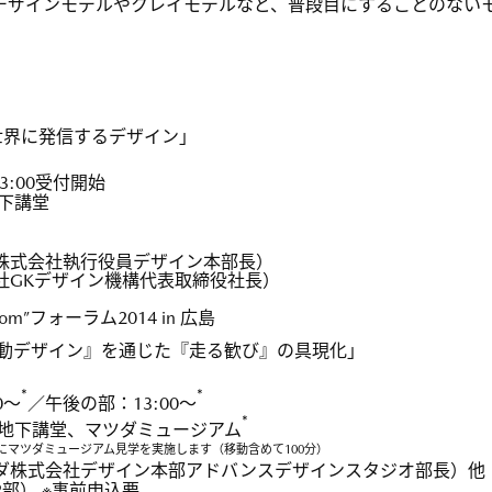
デザインモデルやクレイモデルなど、普段目にすることのない
世界に発信するデザイン」
※13:00受付開始
下講堂
株式会社執行役員デザイン本部長）
社GKデザイン機構代表取締役社長）
m”フォーラム2014 in 広島
sign. 『魂動デザイン』を通じた『走る歓び』の具現化」
*
*
0～
／午後の部：13:00～
*
 地下講堂、マツダミュージアム
象にマツダミュージアム見学を実施します（移動含めて100分）
ダ株式会社デザイン本部アドバンスデザインスタジオ部長）他
×2部） ※事前申込要