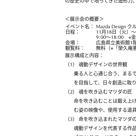
の歴史の中で培ってきた造形力
＜展示会の概要＞
イベント名：
Mazda Design
日程：
11月18日（火）～
9:00～18:00 
会場：
広島県立美術館1
観覧料：
無料（※「榮久庵
展示構成と内容：
（1） 魂動デザインの世界観
乗る人と心通じ合う、まる
を目指して、日々創造に取
（2） 魂を吹き込むマツダの匠
命を吹き込むことは鍛え上
む姿の映像や、使用する道
（3） 命を吹き込まれたマツダ
魂動デザインを代表する作品