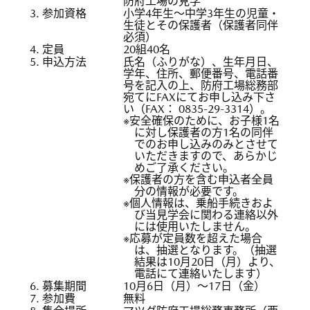
防府工場の見学
3. 参加資格
小学4年生～中学3年生の児童・
生徒とその保護者（保護者同伴
必須）
4. 定員
20組40名
5. 申込方法
氏名（ふりがな）、生年月日、
学年、住所、郵便番号、電話番
号を記入の上、防府工場総務部
宛てにFAXにてお申し込み下さ
い（FAX： 0835-29-3314）。
※安全確保のために、お子様1名
に対し保護者の方1名の同伴
でのお申し込みのみとさせて
いただきますので、あらかじ
めご了承ください。
※保護者の方を含む申込者全員
分の情報が必要です。
※個人情報は、乗船手続きおよ
び当見学会に関わる連絡以外
には使用いたしません。
※応募が定員数を超えた場合
は、抽選となります。（抽選
結果は10月20日（月）より、
電話にて連絡いたします）
6. 募集期間
10月6日（月）～17日（金）
7. 参加費
無料