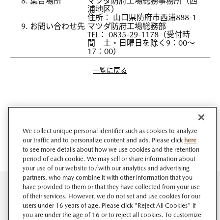
8. 集合場所
マツダ防府工場総務事務所（西
浦地区）
住所： 山口県防府市西浦888-1
9. お問い合わせ先
マツダ防府工場総務部
TEL： 0835-29-1178（受付時
間 土・日曜日を除く9：00～
17：00）
一覧に戻る
We collect unique personal identifier such as cookies to analyze
our traffic and to personalize content and ads. Please click
here
to see more details about how we use cookies and the retention
period of each cookie. We may sell or share information about
your use of our website to/with our analytics and advertising
partners, who may combine it with other information that you
have provided to them or that they have collected from your use
of their services. However, we do not set and use cookies for our
users under 16 years of age. Please click "Reject All Cookies" if
you are under the age of 16 or to reject all cookies. To customize