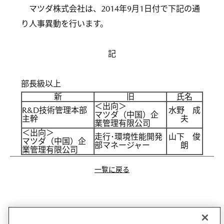
マツダ株式会社は、2014年9月1日付で下記の通
り人事異動を行います。
記
部長級以上
新
旧
氏名
＜出向＞
R&D技術管理本部
水野 成
マツダ（中国）企
主幹
夫
業管理有限公司
＜出向＞
走行･環境性能開発
山下 俊
マツダ（中国）企
部マネージャー
朗
業管理有限公司
一覧に戻る