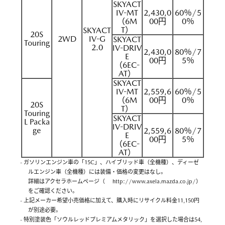
SKYACT
IV-MT
2,430,0
60％/5
（6M
00円
0％
T）
SKYACT
20S
2WD
IV-G
SKYACT
Touring
2.0
IV-DRIV
2,430,0
80％/7
E
00円
5％
（6EC-
AT）
SKYACT
IV-MT
2,559,6
60％/5
（6M
00円
0％
20S
T）
Touring
SKYACT
L Packa
IV-DRIV
ge
2,559,6
80％/7
E
00円
5％
（6EC-
AT）
- ガソリンエンジン車の「15C」、ハイブリッド車（全機種）、ディーゼ
ルエンジン車（全機種）には装備・価格の変更はなし。
詳細はアクセラホームページ（
http://www.axela.mazda.co.jp/
）
をご確認ください。
- 上記メーカー希望小売価格に加えて、購入時にリサイクル料金11,150円
が別途必要。
- 特別塗装色「ソウルレッドプレミアムメタリック」を選択した場合は54,