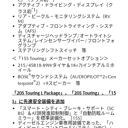
C）（クラス初
）
アクティブ・ドライビング・ディスプレイ（ク
*1
ラス初
）
リア・ビークル・モニタリングシステム（RV
M）
アダプティブ・フロントライティング・システ
ム（AFS）
ディスチャージヘッドランプ/オートライトシ
ステム/レインセンサーワイパー/フロントフォ
グランプ
ステアリングシフトスイッチ 等
＜「15S Touring」メーカーセットオプション＞
215/45R18 89Wタイヤ＆18×7Jインチアルミホ
イール
®
BOSE
サウンドシステム（AUDIOPILOT™2+Cen
®
terpoint
2）+9スピーカー 等
「20S Touring L Package」、「20S Touring」、「15
S」に先進安全装備を追加
「スマート・シティ・ブレーキ・サポート（SC
BS）＆AT誤発進抑制制御」と「自動防眩ルーム
ミラー」を標準装備化。［15S］
ディーゼルエンジン車専用装備であった、「ハ
イ・ビーム・コントロールシステム（HBC）」