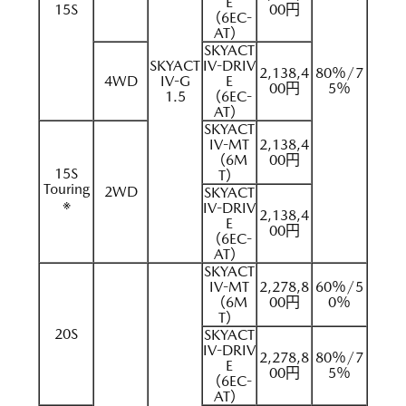
E
15S
00円
（6EC-
AT）
SKYACT
SKYACT
IV-DRIV
2,138,4
80％/7
4WD
IV-G
E
00円
5％
1.5
（6EC-
AT）
SKYACT
IV-MT
2,138,4
（6M
00円
15S
T）
Touring
2WD
SKYACT
※
IV-DRIV
2,138,4
E
00円
（6EC-
AT）
SKYACT
IV-MT
2,278,8
60％/5
（6M
00円
0％
T）
20S
SKYACT
IV-DRIV
2,278,8
80％/7
E
00円
5％
（6EC-
AT）