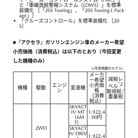
と「車線逸脱警報システム（LDWS）」を標準
装備化 ［「20S Touring」、「20S Touring L Pack
age」］
「クルーズコントロール」を標準装備化 ［20
S］
■『アクセラ』ガソリンエンジン車のメーカー希望
小売価格（消費税込）は以下のとおり（今回変更
した機種のみ）
（※写真掲載のモデル）
メーカ
減税レ
ー希望
*2
エンジ
小売価
ベル
機種
駆動
変速機
ン
格
取得税/
（消費
重量税
税込）
SKYACT
IV-MT
1,922,4
（6M
00円
T）
2WD
SKYACT
IV-DRIV
1,922,4