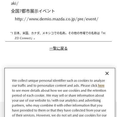
aki/
全国7都市展示イベント
http://www.demio.mazda.co.jp/pre/event/
*1 日本、米国、カナダ、メキシコでの名称。その他の市場での名称は「M
ZD Connect」。
一覧に戻る
We collect unique personal identifier such as cookies to analyze
our traffic and to personalize content and ads. Please click
here
to see more details about how we use cookies and the retention
period of each cookie. We may sell or share information about
your use of our website to/with our analytics and advertising
partners, who may combine it with other information that you
have provided to them or that they have collected from your use
of their services. However, we do not set and use cookies for our