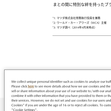
まとの間に特別な絆を持ったブ
*1: マツダ株式会社常務執行役員を兼務
*2: ワールド・カー・アワーズ（WCA）主催
*3: マツダ調べ（2014年4月末時点）
We collect unique personal identifier such as cookies to analyze our tra
Please click
here
to see more details about how we use cookies and the
sell or share information about your use of our website to/with our ana
combine it with other information that you have provided to them or tha
their services. However, we do not set and use cookies for our users unde
Cookies" if you are under the age of 16 or to reject all cookies. To cust
"Cookie Settings".