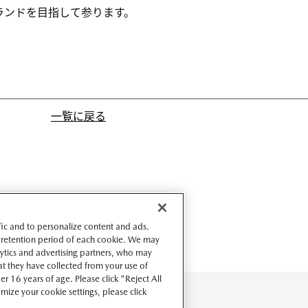
ランドを目指して参ります。
一覧に戻る
ffic and to personalize content and ads.
 retention period of each cookie. We may
lytics and advertising partners, who may
t they have collected from your use of
r 16 years of age. Please click "Reject All
omize your cookie settings, please click