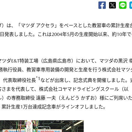
）は、「マツダ アクセラ」をベースとした教習車の累計生産
日発表しました。これは2004年5月の生産開始以来、約10年で
ツダE&T特装工場（広島県広島市）において、マツダの黒沢 
専務執行役員、教習車専用装備の開発と生産を行う株式会社マツ
*1
さ）代表取締役社長
などが出席し、記念式典を開催しました。
客さまを代表して、株式会社コヤマドライビングスクール（以
）の専務取締役 遠藤 一夫（えんどう かずお）様にご列席い
、累計生産1万台達成記念車がラインオフしました。