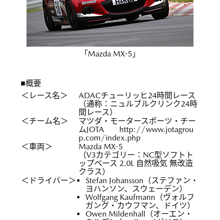
「Mazda MX-5」
■概要
＜レース名＞
ADACチューリッヒ24時間レース
（通称：ニュルブルクリンク24時
間レース）
＜チーム名＞
マツダ・モータースポーツ・チー
ムJOTA
http://www.jotagrou
p.com/index.php
＜車両＞
Mazda MX-5
（V3カテゴリー：NC型ソフトト
ップベース 2.0L 自然吸気 無改造
クラス）
＜ドライバー＞
Stefan Johansson（ステファン・
ヨハンソン、スウェーデン）
Wolfgang Kaufmann（ヴォルフ
ガング・カウフマン、ドイツ）
Owen Mildenhall（オーエン・