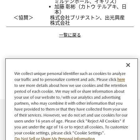
ミルデンホール、イギリス）
加藤 彰彬（カトウ テルアキ、日
本）
＜協賛＞
株式会社ブリヂストン、出光興産
株式会社
一覧に戻る
We collect unique personal identifier such as cookies to analyze
our traffic and to personalize content and ads. Please click
here
to see more details about how we use cookies and the retention
period of each cookie. We may sell or share information about
your use of our website to/with our analytics and advertising
partners, who may combine it with other information that you
have provided to them or that they have collected from your use
of their services. However, we do not set and use cookies for our
users under 16 years of age. Please click "Reject All Cookies" if
you are under the age of 16 or to reject all cookies. To customize
your cookie settings, please click "Cookie Settings".
Do Not Sell or Share My Personal Information