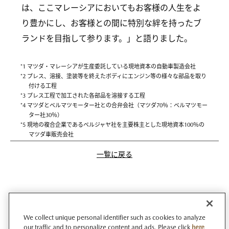
は、ここマレーシアにおいてもお客様の人生をよ
り豊かにし、お客様との間に特別な絆を持ったブ
ランドを目指して参ります。」と語りました。
*1 マツダ・マレーシアが生産委託している現地資本の自動車製造会社
*2 プレス、溶接、塗装等を終えたボディにエンジン等の様々な部品を取り
付ける工程
*3 プレス工程で加工された各部品を溶接する工程
*4 マツダとベルマツモーター社との合弁会社（マツダ70％：ベルマツモー
ター社30％）
*5 現地の複合企業であるベルジャヤ社を主要株主とした現地資本100％の
マツダ車販売会社
一覧に戻る
We collect unique personal identifier such as cookies to analyze
our traffic and to personalize content and ads. Please click
here