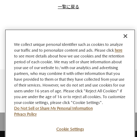
一覧に戻る
We collect unique personal identifier such as cookies to analyze
our traffic and to personalize content and ads. Please click
here
to see more details about how we use cookies and the retention
period of each cookie. We may sell or share information about
your use of our website to/with our analytics and advertising
partners, who may combine it with other information that you
have provided to them or that they have collected from your use
of their services. However, we do not set and use cookies for our
users under 16 years of age. Please click "Reject All Cookies" if
you are under the age of 16 or to reject all cookies. To customize
your cookie settings, please click "Cookie Settings".
Do Not Sell or Share My Personal Information
Privacy Policy
Cookie Settings