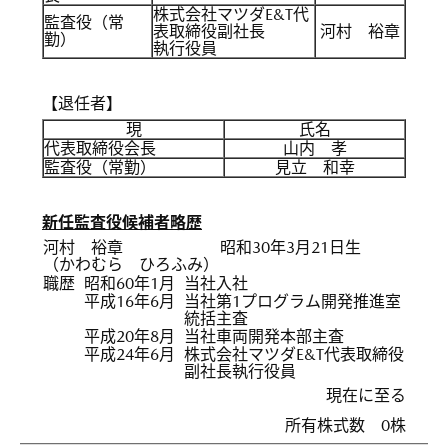
株式会社マツダE&T代
監査役（常
表取締役副社長
河村 裕章
勤）
執行役員
【退任者】
現
氏名
代表取締役会長
山内 孝
監査役（常勤）
見立 和幸
新任監査役候補者略歴
河村 裕章
昭和30年3月21日生
（かわむら ひろふみ）
職歴
昭和60年1月
当社入社
平成16年6月
当社第1プログラム開発推進室
統括主査
平成20年8月
当社車両開発本部主査
平成24年6月
株式会社マツダE&T代表取締役
副社長執行役員
現在に至る
所有株式数 0株