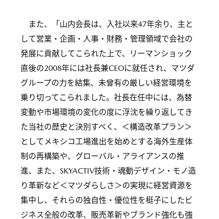
また、「山内会長は、入社以来47年余り、主と
して営業・企画・人事・財務・管理領域で会社の
発展に貢献してこられた上で、リーマンショック
直後の2008年には社長兼CEOに就任され、マツダ
グループの力を結集、未曾有の厳しい経営環境を
乗り切ってこられました。社長在任中には、為替
変動や市場環境の変化の度に浮沈を繰り返してき
た当社の歴史と決別すべく、＜構造改革プラン＞
としてメキシコ工場進出を始めとする海外生産体
制の再構築や、グローバル・アライアンスの推
進、また、SKYACTIV技術・魂動デザイン・モノ造
り革新など＜マツダらしさ＞の実現に経営資源を
集中し、それらの独自性・優位性を梃子にしたビ
ジネス全般の改革、販売革新やブランド強化も強