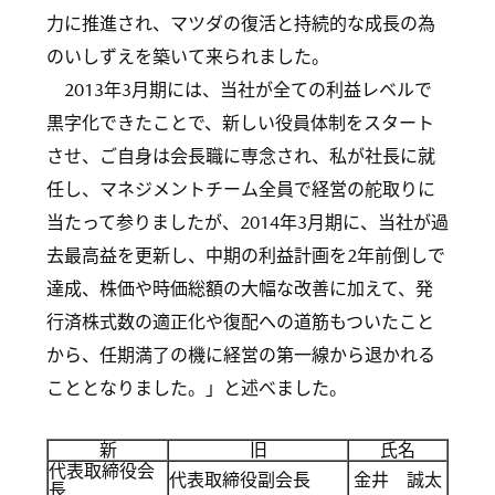
力に推進され、マツダの復活と持続的な成長の為
のいしずえを築いて来られました。
2013年3月期には、当社が全ての利益レベルで
黒字化できたことで、新しい役員体制をスタート
させ、ご自身は会長職に専念され、私が社長に就
任し、マネジメントチーム全員で経営の舵取りに
当たって参りましたが、2014年3月期に、当社が過
去最高益を更新し、中期の利益計画を2年前倒しで
達成、株価や時価総額の大幅な改善に加えて、発
行済株式数の適正化や復配への道筋もついたこと
から、任期満了の機に経営の第一線から退かれる
こととなりました。」と述べました。
新
旧
氏名
代表取締役会
代表取締役副会長
金井 誠太
長