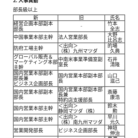
2. 人事異動
部長級以上
新
旧
氏名
経営企画本部副本
竹本
-
部長
全志
大野
中国事業本部主幹
法人営業部長
比呂志
＜出向＞
的場
防府工場主幹
（株）九州マツダ
久典
グローバル販売＆
中南米事業準備室副
石井
マーケティング本部
室長
清隆
主幹
国内営業本部副本
国内営業本部副本部
山口
部長兼
長
滋己
ビジネス企画部長
国内営業本部副本部
国内営業本部副本
斎藤
長兼
部長
康浩
特約店支援部長
＜出向＞
鈴木
国内営業本部主幹
静岡マツダ（株）
勲
＜出向＞
早川
国内営業本部主幹
（株）南九州マツダ
元久
神垣
営業開発部長
ビジネス企画部長
伸治