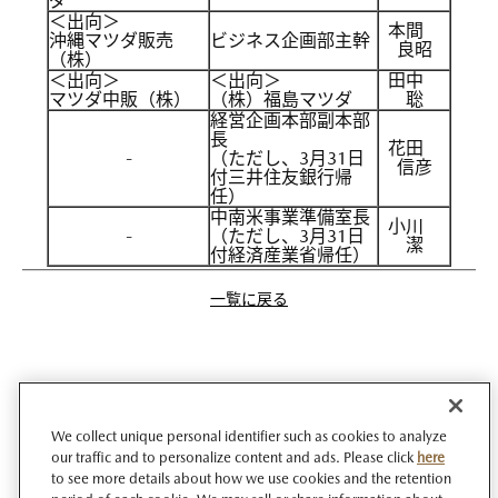
ダ
＜出向＞
本間
沖縄マツダ販売
ビジネス企画部主幹
良昭
（株）
＜出向＞
＜出向＞
田中
マツダ中販（株）
（株）福島マツダ
聡
経営企画本部副本部
長
花田
-
（ただし、3月31日
信彦
付三井住友銀行帰
任）
中南米事業準備室長
小川
-
（ただし、3月31日
潔
付経済産業省帰任）
一覧に戻る
We collect unique personal identifier such as cookies to analyze
our traffic and to personalize content and ads. Please click
here
to see more details about how we use cookies and the retention