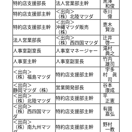
黒澤
特約店支援部長
法人営業部主幹
和俊
＜出向＞
寺川
特約店支援部主幹
（株）北陸マツダ
偉
＜出向＞
恵木
特約店支援部主幹
沖縄マツダ販売
賢治
（株）
＜出向＞
辻井
法人営業部長
（株）西四国マツダ
啓一
滝村
人事室副室長
人事室マネージャー
典之
竹内
人事室主幹
人事室副室長
雄司
宇多
＜出向＞
特約店支援部主幹
村 眞
（株）福島マツダ
司
＜出向＞
谷本
営業開発部長
静岡マツダ（株）
康成
＜出向＞
平
特約店支援部主幹
（株）北陸マツダ
正憲
＜出向＞
有國
（株）西四国マツ
特約店支援部主幹
嘉弘
ダ
＜出向＞
野村
（株）南九州マツ
特約店支援部主幹
一教