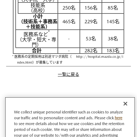
技能系
250名
156名
85名
（高校）
小計
（技術系＋事務系
465名
229名
145名
＋技能系）
*
医務系など
-
53名
38名
（大学・短大・専
門）
合計
-
282名
183名
* 医務系の定期採用は別途マツダ病院（
http://hospital.mazda.co.jp/i
ndex.html
）が募集しています
一覧に戻る
We collect unique personal identifier such as cookies to analyze
our traffic and to personalize content and ads. Please click
here
to see more details about how we use cookies and the retention
period of each cookie. We may sell or share information about
your use of our website to/with our analytics and advertising