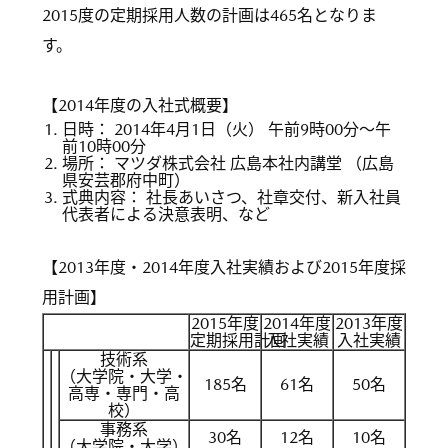
2015度の定期採用人数の計画は465名となりま
す。
【2014年度の入社式概要】
日時： 2014年4月1日（火） 午前9時00分〜午
前10時00分
場所： マツダ株式会社 広島本社内講堂 （広島
県安芸郡府中町）
式典内容： 社長あいさつ、社章交付、新入社員
代表者による決意表明、など
【2013年度・2014年度入社実績および2015年度採
用計画】
2015年度
2014年度
2013年度
定期採用計画
入社実績
入社実績
技術系
（大学院・大学・
185名
61名
50名
高専・専門・高
校）
事務系
30名
12名
10名
（大学院・大学）