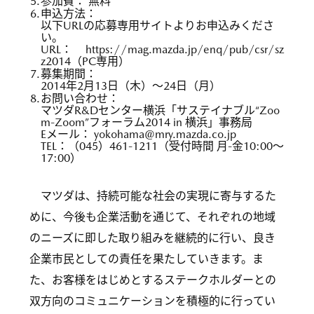
5.
参加費： 無料
6.
申込方法：
以下URLの応募専用サイトよりお申込みくださ
い。
URL：
https://mag.mazda.jp/enq/pub/csr/sz
z2014
（PC専用）
7.
募集期間：
2014年2月13日（木）〜24日（月）
8.
お問い合わせ：
マツダR&Dセンター横浜「サステイナブル“Zoo
m-Zoom”フォーラム2014 in 横浜」事務局
Eメール：
yokohama@mry.mazda.co.jp
TEL：（045）461-1211（受付時間 月-金10:00〜
17:00）
マツダは、持続可能な社会の実現に寄与するた
めに、今後も企業活動を通じて、それぞれの地域
のニーズに即した取り組みを継続的に行い、良き
企業市民としての責任を果たしていきます。ま
た、お客様をはじめとするステークホルダーとの
双方向のコミュニケーションを積極的に行ってい