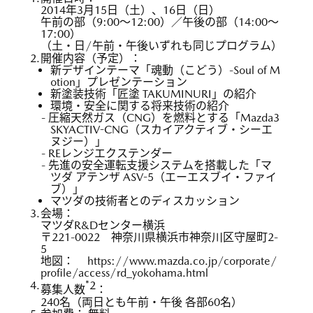
2014年3月15日（土）、16日（日）
午前の部（9:00〜12:00）／午後の部（14:00〜
17:00）
（土・日/午前・午後いずれも同じプログラム）
2.
開催内容（予定）：
新デザインテーマ「魂動（こどう）-Soul of M
otion」プレゼンテーション
新塗装技術「匠塗 TAKUMINURI」の紹介
環境・安全に関する将来技術の紹介
- 圧縮天然ガス（CNG）を燃料とする「Mazda3
SKYACTIV-CNG（スカイアクティブ・シーエ
ヌジー）」
- REレンジエクステンダー
- 先進の安全運転支援システムを搭載した「マ
ツダ アテンザ ASV-5（エーエスブイ・ファイ
ブ）」
マツダの技術者とのディスカッション
3.
会場：
マツダR&Dセンター横浜
〒221-0022 神奈川県横浜市神奈川区守屋町2-
5
地図：
https://www.mazda.co.jp/corporate/
profile/access/rd_yokohama.html
4.
*2
募集人数
：
240名（両日とも午前・午後 各部60名）