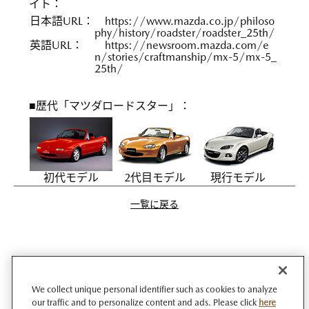
イト：
日本語URL：
https://www.mazda.co.jp/philoso
phy/history/roadster/roadster_25th/
英語URL：
https://newsroom.mazda.com/e
n/stories/craftmanship/mx-5/mx-5_
25th/
■歴代「マツダロードスター」：
初代モデル
2代目モデル
現行モデル
一覧に戻る
We collect unique personal identifier such as cookies to analyze
our traffic and to personalize content and ads. Please click
here