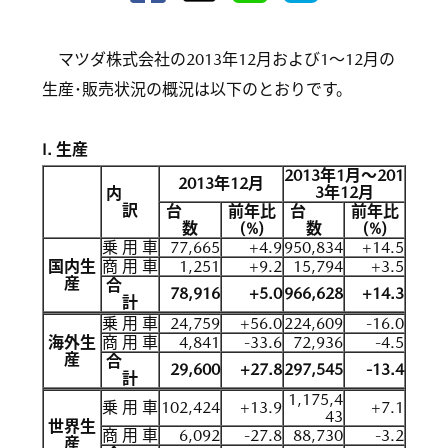
マツダ株式会社の2013年12月および1〜12月の
生産･販売状況の概況は以下のとおりです。
I. 生産
2013年1月〜201
2013年12月
3年12月
内
訳
台
前年比
台
前年比
数
(%)
数
(%)
乗 用 車
77,665
+4.9
950,834
+14.5
国内生
商 用 車
1,251
+9.2
15,794
+3.5
産
合
78,916
+5.0
966,628
+14.3
計
乗 用 車
24,759
+56.0
224,609
-16.0
海外生
商 用 車
4,841
-33.6
72,936
-4.5
産
合
29,600
+27.8
297,545
-13.4
計
1,175,4
乗 用 車
102,424
+13.9
+7.1
43
世界生
商 用 車
6,092
-27.8
88,730
-3.2
産