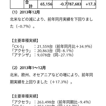
合
65,156
-0.7
787,683
+17.3
計
（1）2013年12月
北米などの減により、前年同月実績を下回りまし
た（−0.7％）。
【主要車種実績】
「CX-5」
：
21,559台（前年同月比＋34.9％）
「アクセラ」
：
20,863台（同−8.1％）
「アテンザ」
：
9,078台（同−27.1％）
（2）2013年1〜12月
北米、欧州、オセアニアなどの増により、前年同
期実績を上回りました（＋17.3％）。
【主要車種実績】
「アクセラ」
：
263,498台（前年同期比−9.4％）