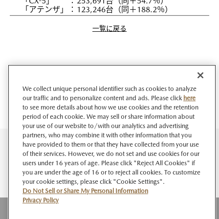
「CX-5」
：
253,691台（同＋54.7％）
「アテンザ」
：
123,246台（同＋188.2％）
一覧に戻る
We collect unique personal identifier such as cookies to analyze
our traffic and to personalize content and ads. Please click
here
to see more details about how we use cookies and the retention
period of each cookie. We may sell or share information about
your use of our website to/with our analytics and advertising
partners, who may combine it with other information that you
have provided to them or that they have collected from your use
of their services. However, we do not set and use cookies for our
users under 16 years of age. Please click "Reject All Cookies" if
you are under the age of 16 or to reject all cookies. To customize
your cookie settings, please click "Cookie Settings".
Do Not Sell or Share My Personal Information
Privacy Policy