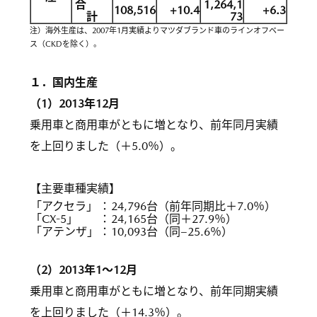
合
1,264,1
108,516
+10.4
+6.3
計
73
注）海外生産は、2007年1月実績よりマツダブランド車のラインオフベー
ス（CKDを除く）。
１．国内生産
（1）2013年12月
乗用車と商用車がともに増となり、前年同月実績
を上回りました（＋5.0％）。
【主要車種実績】
「アクセラ」
：
24,796台（前年同期比＋7.0％）
「CX-5」
：
24,165台（同＋27.9％）
「アテンザ」
：
10,093台（同−25.6％）
（2）2013年1〜12月
乗用車と商用車がともに増となり、前年同期実績
を上回りました（＋14.3％）。