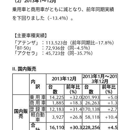
（2）2013年1〜12月
乗用車と商用車がともに減となり、前年同期実績
を下回りました（−13.4％）。
【主要車種実績】
「アテンザ」
：
113,523台（前年同期比−17.8％）
「BT-50」
：
72,936台（同−4.5％）
「アクセラ」
：
45,723台（同−35.7％）
II. 国内販売
2013年1月〜201
2013年12月
3年12月
内
訳
台
前年比
台
前年比
数
(%)
数
(%)
乗 用 車
14,225
+32.0
201,993
+5.0
商 用 車
1,885
+18.3
26,263
+1.3
登 録 車
12,183
+31.4
170,138
+2.7
国内販
軽自動
売
3,927
+26.8
58,118
+10.4
車
合
16,110
+30.3
228,256
+4.5