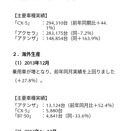
【主要車種実績】
「CX-5」
：
294,310台（前年同期比＋44.
1％）
「アクセラ」
：
283,175台（同−7.2％）
「アテンザ」
：
148,854台（同＋163.9％）
２．海外生産
（1）2013年12月
乗用車が増となり、前年同月実績を上回りました
（＋27.8％）。
【主要車種実績】
「アテンザ」
：
13,124台（前年同月比＋52.4％）
「CX-5」
：
5,880台
「BT-50」
：
4,841台（同−33.6％）