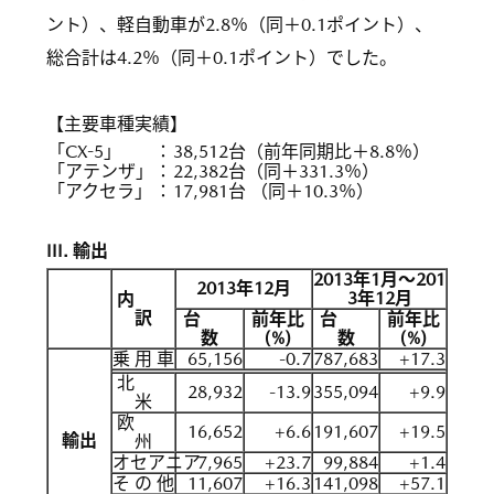
ント）、軽自動車が2.8％（同＋0.1ポイント）、
総合計は4.2％（同＋0.1ポイント）でした。
【主要車種実績】
「CX-5」
：
38,512台（前年同期比＋8.8％）
「アテンザ」
：
22,382台（同＋331.3％）
「アクセラ」
：
17,981台 （同＋10.3％）
III. 輸出
2013年1月〜201
2013年12月
3年12月
内
訳
台
前年比
台
前年比
数
(%)
数
(%)
乗 用 車
65,156
-0.7
787,683
+17.3
北
28,932
-13.9
355,094
+9.9
米
欧
16,652
+6.6
191,607
+19.5
輸出
州
オセアニア
7,965
+23.7
99,884
+1.4
そ の 他
11,607
+16.3
141,098
+57.1