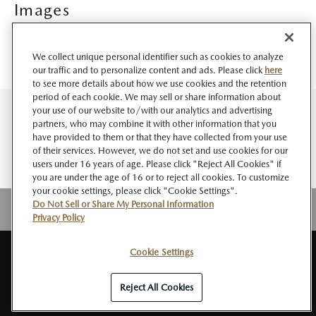
Images
We collect unique personal identifier such as cookies to analyze
our traffic and to personalize content and ads. Please click
here
to see more details about how we use cookies and the retention
period of each cookie. We may sell or share information about
your use of our website to/with our analytics and advertising
partners, who may combine it with other information that you
have provided to them or that they have collected from your use
of their services. However, we do not set and use cookies for our
users under 16 years of age. Please click "Reject All Cookies" if
you are under the age of 16 or to reject all cookies. To customize
your cookie settings, please click "Cookie Settings".
Do Not Sell or Share My Personal Information
Privacy Policy
Cookie Settings
サイト
このサイト
個人情報
ソーシャルメデ
Do Not Sell or Share My
RSS
マップ
について
の取扱い
ィアポリシー
Personal Information
Reject All Cookies
© Mazda Motor Corporation All Rights Reserved.